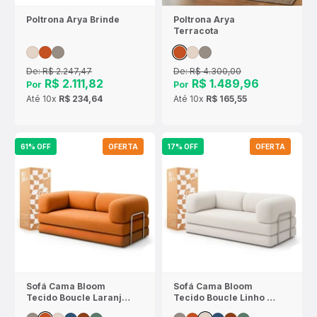
Poltrona Arya Brinde
Poltrona Arya
Terracota
De:
R$ 2.247,47
De:
R$ 4.300,00
R$ 2.111,82
R$ 1.489,96
Por
Por
Até
10x
R$ 234,64
Até
10x
R$ 165,55
61% OFF
OFERTA
17% OFF
OFERTA
Sofá Cama Bloom
Sofá Cama Bloom
Tecido Boucle Laranja
Tecido Boucle Linho -
- Sofá na Caixa
Sofá na Caixa