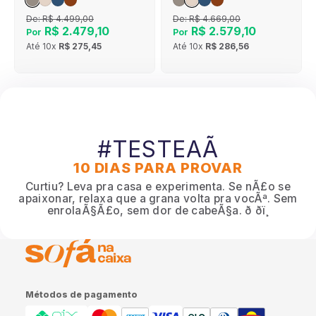
De:
R$ 4.499,00
De:
R$ 4.669,00
R$ 2.479,10
R$ 2.579,10
Por
Por
Até
10x
R$ 275,45
Até
10x
R$ 286,56
#TESTEAÃ
10 DIAS PARA PROVAR
Curtiu? Leva pra casa e experimenta. Se nÃ£o se
apaixonar, relaxa que a grana volta pra vocÃª. Sem
enrolaÃ§Ã£o, sem dor de cabeÃ§a. ð ðï¸
Métodos de pagamento