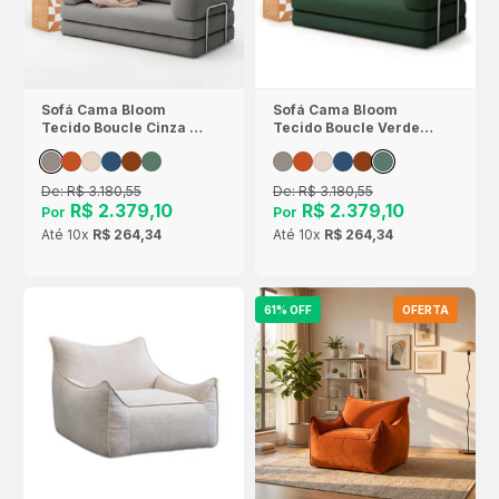
Sofá Cama Bloom
Sofá Cama Bloom
Tecido Boucle Cinza -
Tecido Boucle Verde
Sofá na Caixa
Musgo - Sofá na Caixa
De:
R$ 3.180,55
De:
R$ 3.180,55
R$ 2.379,10
R$ 2.379,10
Por
Por
Até
10x
R$ 264,34
Até
10x
R$ 264,34
61% OFF
OFERTA