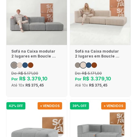
Sofá na Caixa modular
Sofá na Caixa modular
2 lugares em Boucle - 1
2 lugares em Boucle - 1
Braço com Apoio de pé
Braço com Apoio de pé
- Cinza
- Linho
De:
R$ 5.171,00
De:
R$ 5.171,00
R$ 3.379,10
R$ 3.379,10
Por
Por
Até
10x
R$ 375,45
Até
10x
R$ 375,45
42% OFF
+ VENDIDOS
39% OFF
+ VENDIDOS