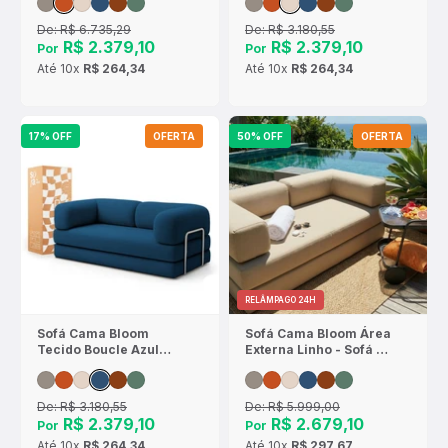
De:
R$ 6.735,29
De:
R$ 3.180,55
R$ 2.379,10
R$ 2.379,10
Por
Por
Até
10x
R$ 264,34
Até
10x
R$ 264,34
17% OFF
OFERTA
50% OFF
OFERTA
RELÂMPAGO 24H
Sofá Cama Bloom
Sofá Cama Bloom Área
Tecido Boucle Azul
Externa Linho - Sofá na
Marinho - Sofá na
Caixa
Caixa
De:
R$ 3.180,55
De:
R$ 5.999,00
R$ 2.379,10
R$ 2.679,10
Por
Por
Até
10x
R$ 264,34
Até
10x
R$ 297,67