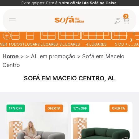
Pular para o conteúdo
Evite golpes! Este é o
site oficial da Sofá na Caixa.
Abrir car
0
Abrir pesquis
Abrir menu de navegação
Sofá na Caixa
❯
VER TODOS
1 LUGAR
2 LUGARES
3 LUGARES
4 LUGARES
5 OU + LUG
Home
>
>
AL em promoção
>
Sofá em Maceio
Centro
SOFÁ EM MACEIO CENTRO, AL
17% OFF
OFERTA
17% OFF
OFERTA