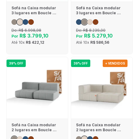
Sofá na Caixa modular
Sofá na Caixa modular
3 lugares em Boucle - 1
3 lugares em Boucle - 1
Braço com Chaise -
Braço com 2 Chaises -
Linho
Cinza
De:
R$ 6.998,98
De:
R$ 8.239,00
R$ 3.799,10
R$ 5.279,10
Por
Por
Até
10x
R$ 422,12
Até
10x
R$ 586,56
39% OFF
39% OFF
+ VENDIDOS
Sofá na Caixa modular
Sofá na Caixa modular
2 lugares em Boucle -
2 lugares em Boucle - 1
Sem braço - Cinza
Braço - Linho