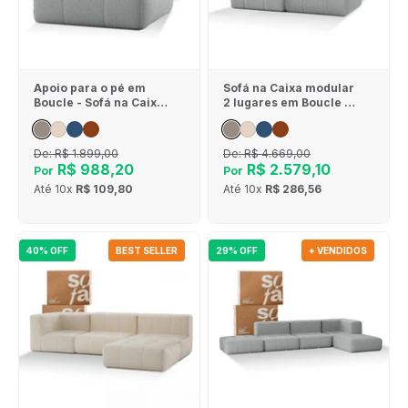
Apoio para o pé em
Sofá na Caixa modular
Boucle - Sofá na Caixa
2 lugares em Boucle - 1
- Cinza
Braço - Cinza
De:
R$ 1.899,00
De:
R$ 4.669,00
R$ 988,20
R$ 2.579,10
Por
Por
Até
10x
R$ 109,80
Até
10x
R$ 286,56
40% OFF
BEST SELLER
29% OFF
+ VENDIDOS