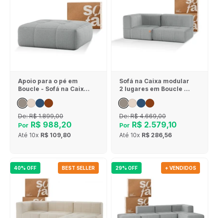
Apoio para o pé em
Sofá na Caixa modular
Boucle - Sofá na Caixa
2 lugares em Boucle - 1
- Cinza
Braço - Cinza
De:
R$ 1.899,00
De:
R$ 4.669,00
R$ 988,20
R$ 2.579,10
Por
Por
Até
10x
R$ 109,80
Até
10x
R$ 286,56
40% OFF
BEST SELLER
29% OFF
+ VENDIDOS