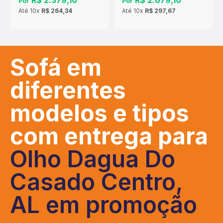
R$ 2.379,10
R$ 2.679,10
Por
Por
Até
10x
R$ 264,34
Até
10x
R$ 297,67
Sofá em
diferentes
modelos e tipos
com entrega para
Olho Dagua Do
Casado Centro,
AL em promoção