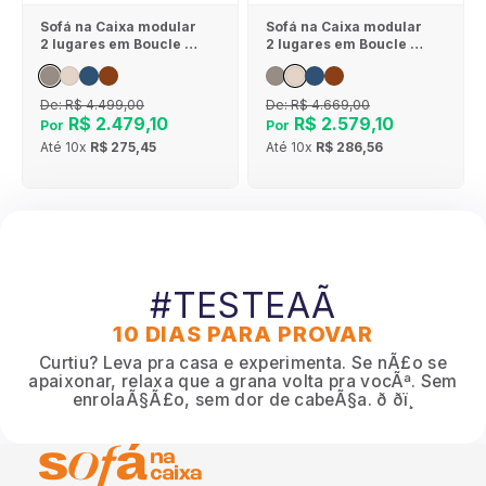
Sofá na Caixa modular
Sofá na Caixa modular
2 lugares em Boucle -
2 lugares em Boucle - 1
Sem braço - Cinza
Braço - Linho
De:
R$ 4.499,00
De:
R$ 4.669,00
R$ 2.479,10
R$ 2.579,10
Por
Por
Até
10x
R$ 275,45
Até
10x
R$ 286,56
#TESTEAÃ
10 DIAS PARA PROVAR
Curtiu? Leva pra casa e experimenta. Se nÃ£o se
apaixonar, relaxa que a grana volta pra vocÃª. Sem
enrolaÃ§Ã£o, sem dor de cabeÃ§a. ð ðï¸