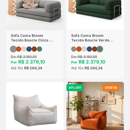
Sofá Cama Bloom
Sofá Cama Bloom
Tecido Boucle Cinza -
Tecido Boucle Verde
Sofá na Caixa
Musgo - Sofá na Caixa
De:
R$ 3.180,55
De:
R$ 3.180,55
R$ 2.379,10
R$ 2.379,10
Por
Por
Até
10x
R$ 264,34
Até
10x
R$ 264,34
61% OFF
OFERTA