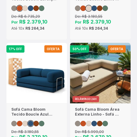
- Sofá na Caixa
Sofá na Caixa
De:
R$ 6.735,29
De:
R$ 3.180,55
R$ 2.379,10
R$ 2.379,10
Por
Por
Até
10x
R$ 264,34
Até
10x
R$ 264,34
17% OFF
OFERTA
50% OFF
OFERTA
RELÂMPAGO 24H
Sofá Cama Bloom
Sofá Cama Bloom Área
Tecido Boucle Azul
Externa Linho - Sofá na
Marinho - Sofá na
Caixa
Caixa
De:
R$ 3.180,55
De:
R$ 5.999,00