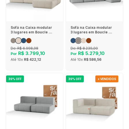
Sofá na Caixa modular
Sofá na Caixa modular
3 lugares em Boucle - 1
3 lugares em Boucle - 1
Braço com Chaise -
Braço com 2 Chaises -
Linho
Cinza
De:
R$ 6.998,98
De:
R$ 8.239,00
R$ 3.799,10
R$ 5.279,10
Por
Por
Até
10x
R$ 422,12
Até
10x
R$ 586,56
39% OFF
39% OFF
+ VENDIDOS