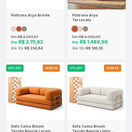
Poltrona Arya Brinde
Poltrona Arya
Terracota
De:
R$ 2.247,47
De:
R$ 4.300,00
R$ 2.111,82
R$ 1.489,96
Por
Por
Até
10x
R$ 234,64
Até
10x
R$ 165,55
61% OFF
OFERTA
17% OFF
OFERTA
Sofá Cama Bloom
Sofá Cama Bloom
Tecido Boucle Laranja
Tecido Boucle Linho -