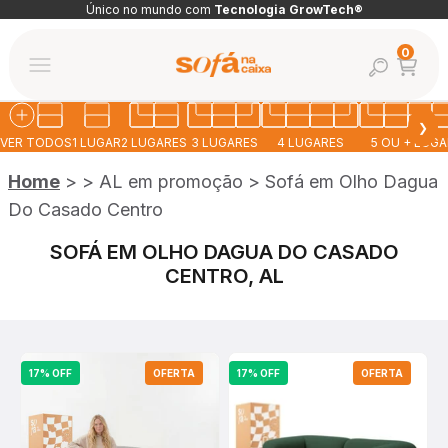
Pular para o conteúdo
Único no mundo com
Tecnologia GrowTech®
Abrir car
0
Abrir pesquis
Abrir menu de navegação
Sofá na Caixa
❯
VER TODOS
1 LUGAR
2 LUGARES
3 LUGARES
4 LUGARES
5 OU + LUG
Home
>
>
AL em promoção
>
Sofá em Olho Dagua
Do Casado Centro
SOFÁ EM OLHO DAGUA DO CASADO
CENTRO, AL
17% OFF
OFERTA
17% OFF
OFERTA