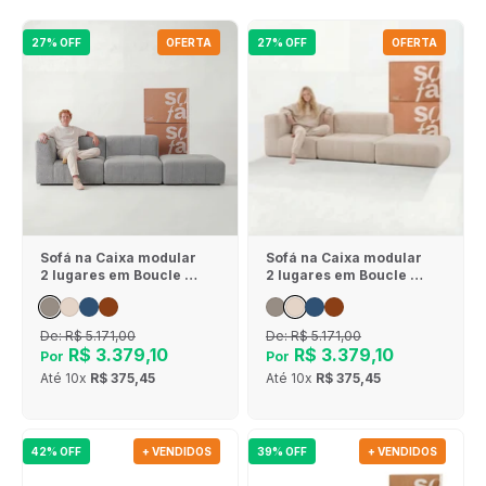
27% OFF
OFERTA
27% OFF
OFERTA
Sofá na Caixa modular
Sofá na Caixa modular
2 lugares em Boucle - 1
2 lugares em Boucle - 1
Braço com Apoio de pé
Braço com Apoio de pé
- Cinza
- Linho
De:
R$ 5.171,00
De:
R$ 5.171,00
R$ 3.379,10
R$ 3.379,10
Por
Por
Até
10x
R$ 375,45
Até
10x
R$ 375,45
42% OFF
+ VENDIDOS
39% OFF
+ VENDIDOS