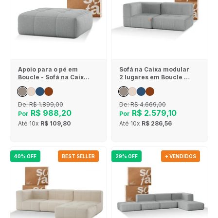
Apoio para o pé em
Sofá na Caixa modular
Boucle - Sofá na Caixa
2 lugares em Boucle - 1
- Cinza
Braço - Cinza
De:
R$ 1.899,00
De:
R$ 4.669,00
R$ 988,20
R$ 2.579,10
Por
Por
Até
10x
R$ 109,80
Até
10x
R$ 286,56
40% OFF
BEST SELLER
29% OFF
+ VENDIDOS