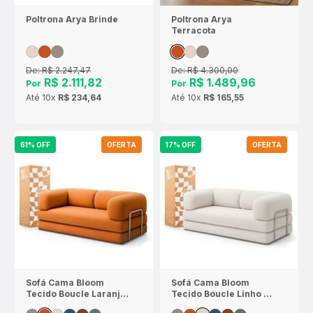
Poltrona Arya Brinde
Poltrona Arya
Terracota
De:
R$ 2.247,47
De:
R$ 4.300,00
R$ 2.111,82
R$ 1.489,96
Por
Por
Até
10x
R$ 234,64
Até
10x
R$ 165,55
61% OFF
OFERTA
17% OFF
OFERTA
Sofá Cama Bloom
Sofá Cama Bloom
Tecido Boucle Laranja
Tecido Boucle Linho -
- Sofá na Caixa
Sofá na Caixa