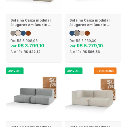
Sofá na Caixa modular
Sofá na Caixa modular
3 lugares em Boucle - 1
3 lugares em Boucle - 1
Braço com Chaise -
Braço com 2 Chaises -
Linho
Cinza
De:
R$ 6.998,98
De:
R$ 8.239,00
R$ 3.799,10
R$ 5.279,10
Por
Por
Até
10x
R$ 422,12
Até
10x
R$ 586,56
39% OFF
39% OFF
+ VENDIDOS