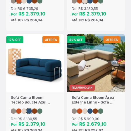
De:
R$ 6.735,29
De:
R$ 3.180,55
R$ 2.379,10
R$ 2.379,10
Por
Por
Até
10x
R$ 264,34
Até
10x
R$ 264,34
17% OFF
OFERTA
50% OFF
OFERTA
RELÂMPAGO 24H
Sofá Cama Bloom
Sofá Cama Bloom Área
Tecido Boucle Azul
Externa Linho - Sofá na
Marinho - Sofá na
Caixa
Caixa
De:
R$ 3.180,55
De:
R$ 5.999,00
R$ 2.379,10
R$ 2.679,10
Por
Por
Até
10x
R$ 264,34
Até
10x
R$ 297,67