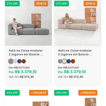
27% OFF
OFERTA
27% OFF
OFERTA
Sofá na Caixa modular
Sofá na Caixa modular
2 lugares em Boucle - 1
2 lugares em Boucle - 1
Braço com Apoio de pé
Braço com Apoio de pé
- Cinza
- Linho
De:
R$ 5.171,00
De:
R$ 5.171,00
R$ 3.379,10
R$ 3.379,10
Por
Por
Até
10x
R$ 375,45
Até
10x
R$ 375,45
42% OFF
+ VENDIDOS
39% OFF
+ VENDIDOS