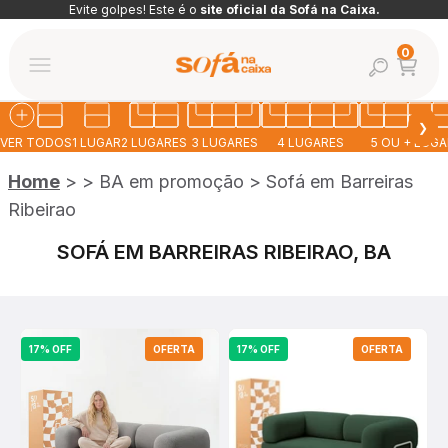
Pular para o conteúdo
Evite golpes! Este é o
site oficial da Sofá na Caixa.
Abrir car
0
Abrir pesquis
Abrir menu de navegação
Sofá na Caixa
❯
VER TODOS
1 LUGAR
2 LUGARES
3 LUGARES
4 LUGARES
5 OU + LUG
Home
>
>
BA em promoção
>
Sofá em Barreiras
Ribeirao
SOFÁ EM BARREIRAS RIBEIRAO, BA
17% OFF
OFERTA
17% OFF
OFERTA