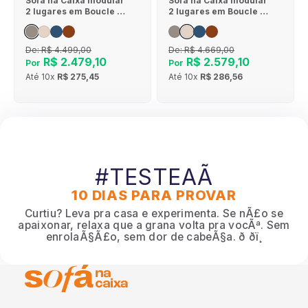
Sofá na Caixa modular
Sofá na Caixa modular
2 lugares em Boucle -
2 lugares em Boucle - 1
Sem braço - Cinza
Braço - Linho
De:
R$ 4.499,00
De:
R$ 4.669,00
R$ 2.479,10
R$ 2.579,10
Por
Por
Até
10x
R$ 275,45
Até
10x
R$ 286,56
#TESTEAÃ
10 DIAS PARA PROVAR
Curtiu? Leva pra casa e experimenta. Se nÃ£o se
apaixonar, relaxa que a grana volta pra vocÃª. Sem
enrolaÃ§Ã£o, sem dor de cabeÃ§a. ð ðï¸