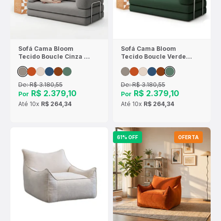
Sofá Cama Bloom
Sofá Cama Bloom
Tecido Boucle Cinza -
Tecido Boucle Verde
Sofá na Caixa
Musgo - Sofá na Caixa
De:
R$ 3.180,55
De:
R$ 3.180,55
R$ 2.379,10
R$ 2.379,10
Por
Por
Até
10x
R$ 264,34
Até
10x
R$ 264,34
61% OFF
OFERTA