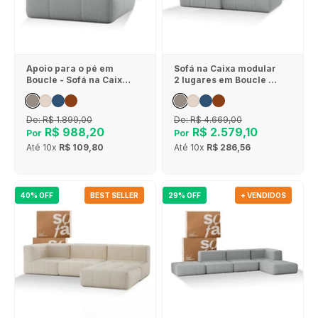
Apoio para o pé em
Sofá na Caixa modular
Boucle - Sofá na Caixa
2 lugares em Boucle - 1
- Cinza
Braço - Cinza
De:
R$ 1.899,00
De:
R$ 4.669,00
R$ 988,20
R$ 2.579,10
Por
Por
Até
10x
R$ 109,80
Até
10x
R$ 286,56
40% OFF
BEST SELLER
29% OFF
+ VENDIDOS