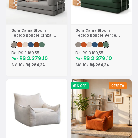
Sofá Cama Bloom
Sofá Cama Bloom
Tecido Boucle Cinza -
Tecido Boucle Verde
Sofá na Caixa
Musgo - Sofá na Caixa
De:
R$ 3.180,55
De:
R$ 3.180,55
R$ 2.379,10
R$ 2.379,10
Por
Por
Até
10x
R$ 264,34
Até
10x
R$ 264,34
61% OFF
OFERTA