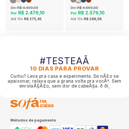
De:
R$ 4.499,00
De:
R$ 4.669,00
R$ 2.479,10
R$ 2.579,10
Por
Por
Até
10x
R$ 275,45
Até
10x
R$ 286,56
#TESTEAÃ
10 DIAS PARA PROVAR
Curtiu? Leva pra casa e experimenta. Se nÃ£o se
apaixonar, relaxa que a grana volta pra vocÃª. Sem
enrolaÃ§Ã£o, sem dor de cabeÃ§a. ð ðï¸
Métodos de pagamento