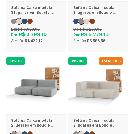
Sofá na Caixa modular
Sofá na Caixa modular
3 lugares em Boucle - 1
3 lugares em Boucle - 1
Braço com Chaise -
Braço com 2 Chaises -
Linho
Cinza
De:
R$ 6.998,98
De:
R$ 8.239,00
R$ 3.799,10
R$ 5.279,10
Por
Por
Até
10x
R$ 422,12
Até
10x
R$ 586,56
39% OFF
39% OFF
+ VENDIDOS
Sofá na Caixa modular
Sofá na Caixa modular
2 lugares em Boucle -
2 lugares em Boucle - 1
Sem braço - Cinza
Braço - Linho