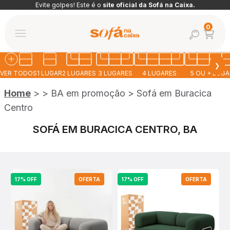
Pular para o conteúdo
Evite golpes! Este é o
site oficial da Sofá na Caixa.
Abrir car
0
Abrir pesquis
Abrir menu de navegação
Sofá na Caixa
❯
VER TODOS
1 LUGAR
2 LUGARES
3 LUGARES
4 LUGARES
5 OU + LUG
Home
>
>
BA em promoção
>
Sofá em Buracica
Centro
SOFÁ EM BURACICA CENTRO, BA
17% OFF
OFERTA
17% OFF
OFERTA