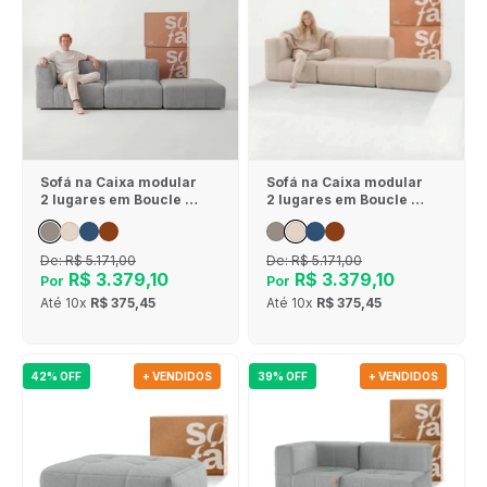
Sofá na Caixa modular
Sofá na Caixa modular
2 lugares em Boucle - 1
2 lugares em Boucle - 1
Braço com Apoio de pé
Braço com Apoio de pé
- Cinza
- Linho
De:
R$ 5.171,00
De:
R$ 5.171,00
R$ 3.379,10
R$ 3.379,10
Por
Por
Até
10x
R$ 375,45
Até
10x
R$ 375,45
42% OFF
+ VENDIDOS
39% OFF
+ VENDIDOS