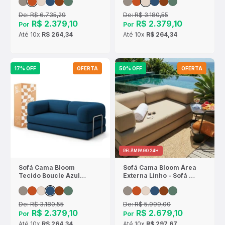
De:
R$ 6.735,29
De:
R$ 3.180,55
R$ 2.379,10
R$ 2.379,10
Por
Por
Até
10x
R$ 264,34
Até
10x
R$ 264,34
17% OFF
OFERTA
50% OFF
OFERTA
RELÂMPAGO 24H
Sofá Cama Bloom
Sofá Cama Bloom Área
Tecido Boucle Azul
Externa Linho - Sofá na
Marinho - Sofá na
Caixa
Caixa
De:
R$ 3.180,55
De:
R$ 5.999,00
R$ 2.379,10
R$ 2.679,10
Por
Por
Até
10x
R$ 264,34
Até
10x
R$ 297,67