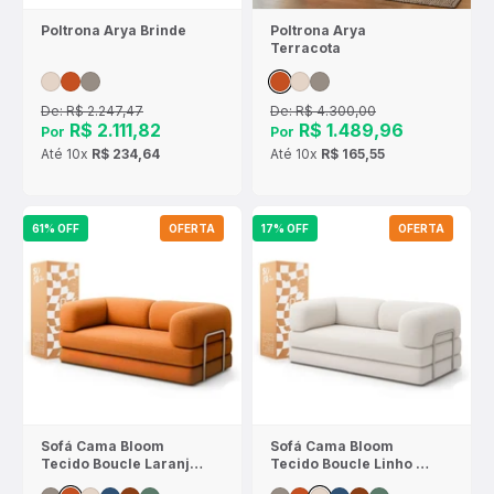
Poltrona Arya Brinde
Poltrona Arya
Terracota
De:
R$ 2.247,47
De:
R$ 4.300,00
R$ 2.111,82
R$ 1.489,96
Por
Por
Até
10x
R$ 234,64
Até
10x
R$ 165,55
61% OFF
OFERTA
17% OFF
OFERTA
Sofá Cama Bloom
Sofá Cama Bloom
Tecido Boucle Laranja
Tecido Boucle Linho -
- Sofá na Caixa
Sofá na Caixa