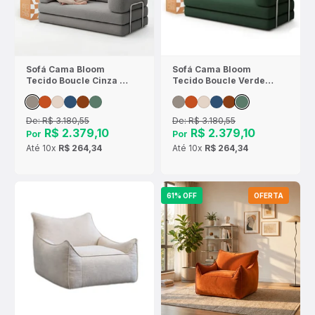
Sofá Cama Bloom
Sofá Cama Bloom
Tecido Boucle Cinza -
Tecido Boucle Verde
Sofá na Caixa
Musgo - Sofá na Caixa
De:
R$ 3.180,55
De:
R$ 3.180,55
R$ 2.379,10
R$ 2.379,10
Por
Por
Até
10x
R$ 264,34
Até
10x
R$ 264,34
61% OFF
OFERTA