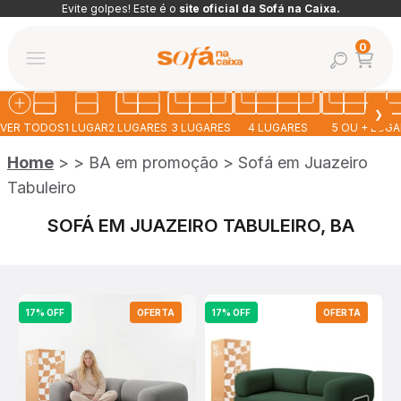
Pular para o conteúdo
Evite golpes! Este é o
site oficial da Sofá na Caixa.
Abrir car
0
Abrir pesquis
Abrir menu de navegação
Sofá na Caixa
❯
VER TODOS
1 LUGAR
2 LUGARES
3 LUGARES
4 LUGARES
5 OU + LUG
Home
>
>
BA em promoção
>
Sofá em Juazeiro
Tabuleiro
SOFÁ EM JUAZEIRO TABULEIRO, BA
17% OFF
OFERTA
17% OFF
OFERTA