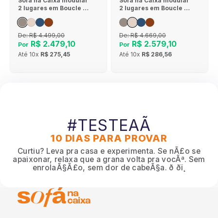
Sofá na Caixa modular
Sofá na Caixa modular
2 lugares em Boucle -
2 lugares em Boucle - 1
Sem braço - Cinza
Braço - Linho
De:
R$ 4.499,00
De:
R$ 4.669,00
R$ 2.479,10
R$ 2.579,10
Por
Por
Até
10x
R$ 275,45
Até
10x
R$ 286,56
#TESTEAÃ
10 DIAS PARA PROVAR
Curtiu? Leva pra casa e experimenta. Se nÃ£o se
apaixonar, relaxa que a grana volta pra vocÃª. Sem
enrolaÃ§Ã£o, sem dor de cabeÃ§a. ð ðï¸