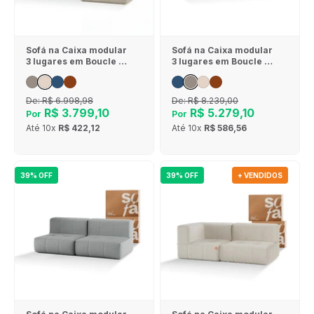
Sofá na Caixa modular
Sofá na Caixa modular
3 lugares em Boucle - 1
3 lugares em Boucle - 1
Braço com Chaise -
Braço com 2 Chaises -
Linho
Cinza
De:
R$ 6.998,98
De:
R$ 8.239,00
R$ 3.799,10
R$ 5.279,10
Por
Por
Até
10x
R$ 422,12
Até
10x
R$ 586,56
39% OFF
39% OFF
+ VENDIDOS