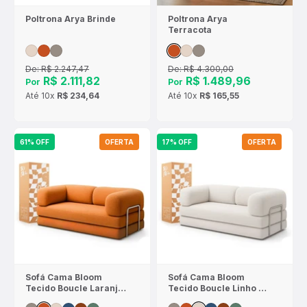
Poltrona Arya Brinde
Poltrona Arya
Terracota
De:
R$ 2.247,47
De:
R$ 4.300,00
R$ 2.111,82
R$ 1.489,96
Por
Por
Até
10x
R$ 234,64
Até
10x
R$ 165,55
61% OFF
OFERTA
17% OFF
OFERTA
Sofá Cama Bloom
Sofá Cama Bloom
Tecido Boucle Laranja
Tecido Boucle Linho -
- Sofá na Caixa
Sofá na Caixa