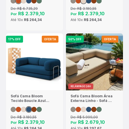
De:
R$ 6.735,29
De:
R$ 3.180,55
R$ 2.379,10
R$ 2.379,10
Por
Por
Até
10x
R$ 264,34
Até
10x
R$ 264,34
17% OFF
OFERTA
50% OFF
OFERTA
RELÂMPAGO 24H
Sofá Cama Bloom
Sofá Cama Bloom Área
Tecido Boucle Azul
Externa Linho - Sofá na
Marinho - Sofá na
Caixa
Caixa
De:
R$ 3.180,55
De:
R$ 5.999,00
R$ 2.379,10
R$ 2.679,10
Por
Por
Até
10x
R$ 264,34
Até
10x
R$ 297,67