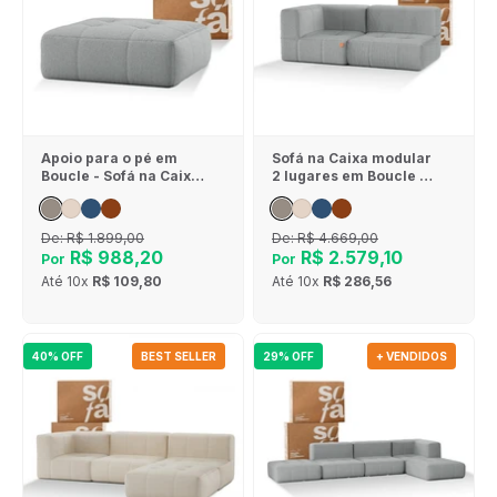
Apoio para o pé em
Sofá na Caixa modular
Boucle - Sofá na Caixa
2 lugares em Boucle - 1
- Cinza
Braço - Cinza
De:
R$ 1.899,00
De:
R$ 4.669,00
R$ 988,20
R$ 2.579,10
Por
Por
Até
10x
R$ 109,80
Até
10x
R$ 286,56
40% OFF
BEST SELLER
29% OFF
+ VENDIDOS