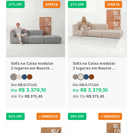
27% OFF
OFERTA
27% OFF
OFERTA
Sofá na Caixa modular
Sofá na Caixa modular
2 lugares em Boucle - 1
2 lugares em Boucle - 1
Braço com Apoio de pé
Braço com Apoio de pé
- Cinza
- Linho
De:
R$ 5.171,00
De:
R$ 5.171,00
R$ 3.379,10
R$ 3.379,10
Por
Por
Até
10x
R$ 375,45
Até
10x
R$ 375,45
42% OFF
+ VENDIDOS
39% OFF
+ VENDIDOS