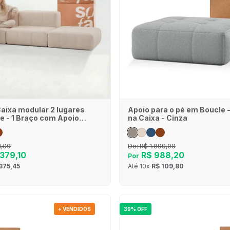
Caixa modular 2 lugares
Apoio para o pé em Boucle 
e - 1 Braço com Apoio
na Caixa - Cinza
inho
1,00
De:
R$ 1.899,00
379,10
R$ 988,20
Por
375,45
Até
10x
R$ 109,80
+ VENDIDOS
39% OFF