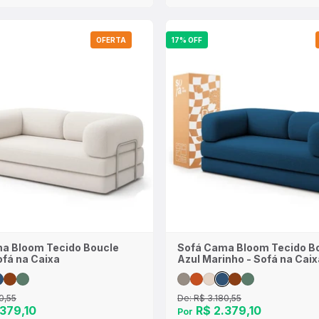
OFERTA
17% OFF
a Bloom Tecido Boucle
Sofá Cama Bloom Tecido B
ofá na Caixa
Azul Marinho - Sofá na Caix
0,55
De:
R$ 3.180,55
379,10
R$ 2.379,10
Por