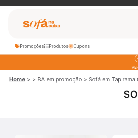
Pular para o conteúdo
Sofá na Caixa
Promoções
Produtos
Cupons
MAIS VENDIDOS
LANÇAMENTO
VE
Home
>
>
BA em promoção
>
Sofá em Tapirama 
SOFÁ
SOFÁ CAMA
SO
MODULAR
BLOOM
HOR
SO