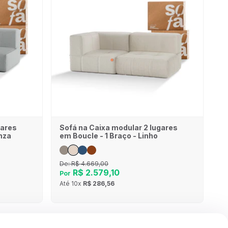
gares
Sofá na Caixa modular 2 lugares
nza
em Boucle - 1 Braço - Linho
De:
R$ 4.669,00
R$ 2.579,10
Por
Até
10x
R$ 286,56