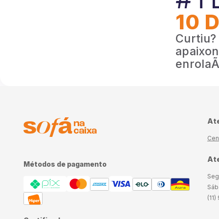
10 
Curtiu?
apaixon
enrolaÃ§
At
Cen
Ate
Métodos de pagamento
Seg
Sáb
(11