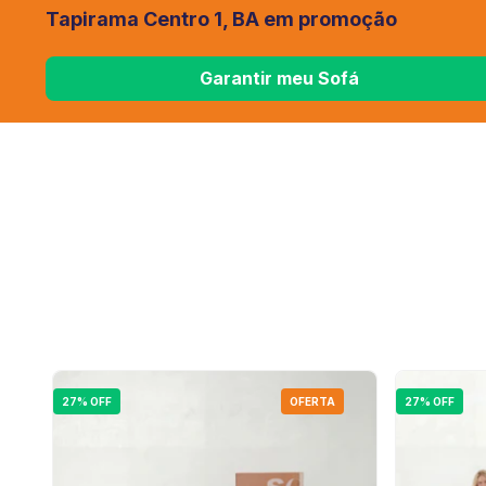
Tapirama Centro 1, BA em promoção
Garantir meu Sofá
27% OFF
OFERTA
27% OFF