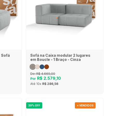
- Sofá
Sofá na Caixa modular 2 lugares
em Boucle - 1 Braço - Cinza
De:
R$ 4.669,00
R$ 2.579,10
Por
Até
10x
R$ 286,56
39% OFF
+ VENDIDOS