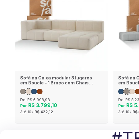
Sofá na Caixa modular 3 lugares
Sofá na 
em Boucle - 1 Braço com Chaise
em Boucl
- Linho
Chaises 
De:
R$ 6.998,98
De:
R$ 8.2
R$ 3.799,10
R$ 5.
Por
Por
Até
10x
R$ 422,12
Até
10x
R$ 
#T