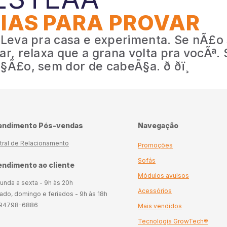
DIAS PARA PROVAR
 Leva pra casa e experimenta. Se nÃ£o
ar, relaxa que a grana volta pra vocÃª.
Ã£o, sem dor de cabeÃ§a. ð ðï¸
endimento Pós-vendas
Navegação
tral de Relacionamento
Promoções
Sofás
ndimento ao cliente
Módulos avulsos
unda a sexta - 9h às 20h
Acessórios
ado, domingo e feriados - 9h às 18h
) 94798-6886
Mais vendidos
Tecnologia GrowTech®