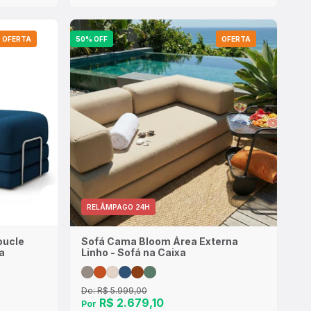
OFERTA
50% OFF
OFERTA
RELÂMPAGO 24H
oucle
Sofá Cama Bloom Área Externa
a
Linho - Sofá na Caixa
De:
R$ 5.999,00
R$ 2.679,10
Por