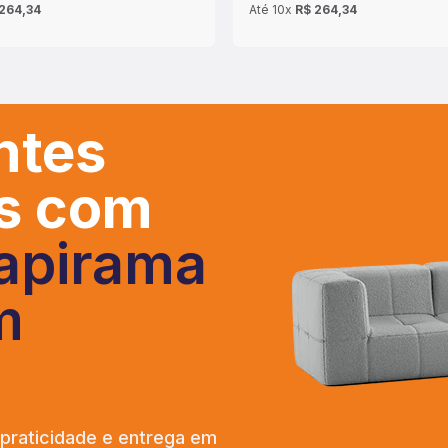
264,34
Até
10x
R$ 264,34
ntes
os com
apirama
m
 praticidade e entrega em