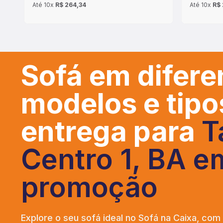
Até
10x
R$ 264,34
Até
10x
R$ 
Sofá em difere
modelos e tip
entrega para
T
Centro 1, BA e
promoção
Explore o seu sofá ideal no Sofá na Caixa, com