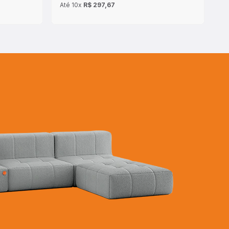
Até
10x
R$ 297,67