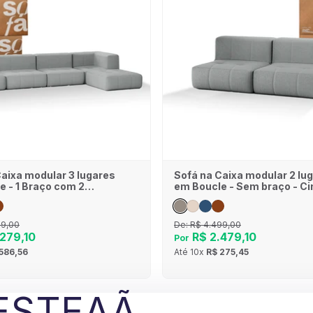
Caixa modular 3 lugares
Sofá na Caixa modular 2 lu
e - 1 Braço com 2
em Boucle - Sem braço - Ci
- Cinza
39,00
De:
R$ 4.499,00
279,10
R$ 2.479,10
Por
586,56
Até
10x
R$ 275,45
ESTEAÃ