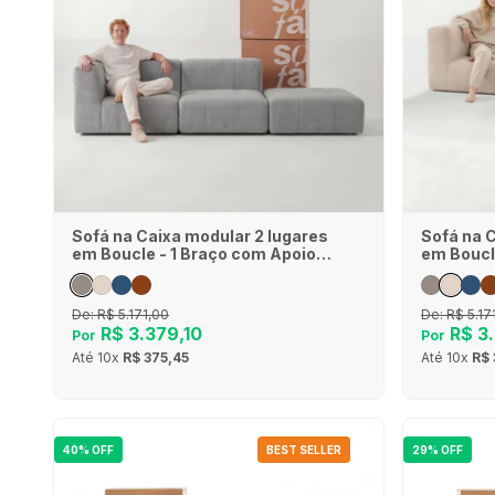
Sofá na Caixa modular 2 lugares
Sofá na 
em Boucle - 1 Braço com Apoio
em Boucl
de pé - Cinza
de pé - L
De:
R$ 5.171,00
De:
R$ 5.17
R$ 3.379,10
R$ 3.
Por
Por
Até
10x
R$ 375,45
Até
10x
R$ 
40% OFF
BEST SELLER
29% OFF