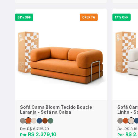
61% OFF
OFERTA
17% OFF
Sofá Cama Bloom Tecido Boucle
Sofá Cam
Laranja - Sofá na Caixa
Linho - S
De:
R$ 6.735,29
De:
R$ 3.18
R$ 2.379,10
R$ 2.
Por
Por