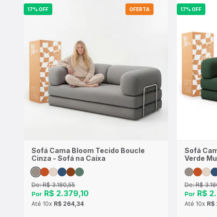
17% OFF
OFERTA
17% OFF
Sofá Cama Bloom Tecido Boucle
Sofá Cam
Cinza - Sofá na Caixa
Verde Mu
De:
R$ 3.180,55
De:
R$ 3.18
R$ 2.379,10
R$ 2.
Por
Por
Até
10x
R$ 264,34
Até
10x
R$ 