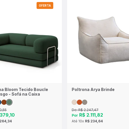
OFERTA
a Bloom Tecido Boucle
Poltrona Arya Brinde
sgo - Sofá na Caixa
0,55
De:
R$ 2.247,47
379,10
R$ 2.111,82
Por
264,34
Até
10x
R$ 234,64