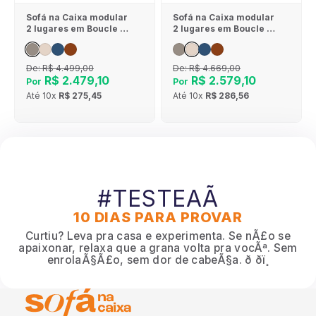
Sofá na Caixa modular
Sofá na Caixa modular
2 lugares em Boucle -
2 lugares em Boucle - 1
Sem braço - Cinza
Braço - Linho
De:
R$ 4.499,00
De:
R$ 4.669,00
R$ 2.479,10
R$ 2.579,10
Por
Por
Até
10x
R$ 275,45
Até
10x
R$ 286,56
#TESTEAÃ
10 DIAS PARA PROVAR
Curtiu? Leva pra casa e experimenta. Se nÃ£o se
apaixonar, relaxa que a grana volta pra vocÃª. Sem
enrolaÃ§Ã£o, sem dor de cabeÃ§a. ð ðï¸