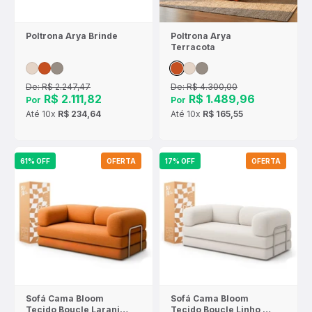
Poltrona Arya Brinde
Poltrona Arya
Terracota
De:
R$ 2.247,47
De:
R$ 4.300,00
R$ 2.111,82
R$ 1.489,96
Por
Por
Até
10x
R$ 234,64
Até
10x
R$ 165,55
61% OFF
OFERTA
17% OFF
OFERTA
Sofá Cama Bloom
Sofá Cama Bloom
Tecido Boucle Laranja
Tecido Boucle Linho -