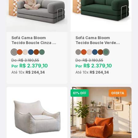
Sofá Cama Bloom
Sofá Cama Bloom
Tecido Boucle Cinza -
Tecido Boucle Verde
Sofá na Caixa
Musgo - Sofá na Caixa
De:
R$ 3.180,55
De:
R$ 3.180,55
R$ 2.379,10
R$ 2.379,10
Por
Por
Até
10x
R$ 264,34
Até
10x
R$ 264,34
61% OFF
OFERTA