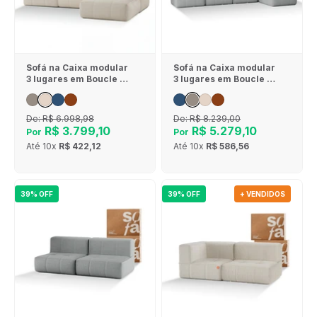
Sofá na Caixa modular
Sofá na Caixa modular
3 lugares em Boucle - 1
3 lugares em Boucle - 1
Braço com Chaise -
Braço com 2 Chaises -
Linho
Cinza
De:
R$ 6.998,98
De:
R$ 8.239,00
R$ 3.799,10
R$ 5.279,10
Por
Por
Até
10x
R$ 422,12
Até
10x
R$ 586,56
39% OFF
39% OFF
+ VENDIDOS