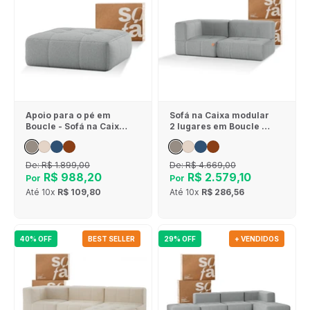
Apoio para o pé em
Sofá na Caixa modular
Boucle - Sofá na Caixa
2 lugares em Boucle - 1
- Cinza
Braço - Cinza
De:
R$ 1.899,00
De:
R$ 4.669,00
R$ 988,20
R$ 2.579,10
Por
Por
Até
10x
R$ 109,80
Até
10x
R$ 286,56
40% OFF
BEST SELLER
29% OFF
+ VENDIDOS