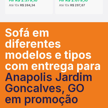
R$ 2.379,10
R$ 2.679,10
Por
Por
Até
10x
R$ 264,34
Até
10x
R$ 297,67
Sofá em
diferentes
modelos e tipos
com entrega para
Anapolis Jardim
Goncalves, GO
em promoção