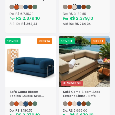
- Sofá na Caixa
Sofá na Caixa
De:
R$ 6.735,29
De:
R$ 3.180,55
R$ 2.379,10
R$ 2.379,10
Por
Por
Até
10x
R$ 264,34
Até
10x
R$ 264,34
17% OFF
OFERTA
50% OFF
OFERTA
RELÂMPAGO 24H
Sofá Cama Bloom
Sofá Cama Bloom Área
Tecido Boucle Azul
Externa Linho - Sofá na
Marinho - Sofá na
Caixa
Caixa
De:
R$ 3.180,55
De:
R$ 5.999,00