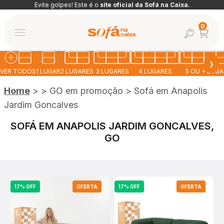
Pular para o conteúdo
Evite golpes! Este é o
site oficial da Sofá na Caixa.
Abrir car
0
Abrir pesquis
Abrir menu de navegação
Sofá na Caixa
❯
VER TODOS
1 LUGAR
2 LUGARES
3 LUGARES
4 LUGARES
5 OU + LUG
Home
>
>
GO em promoção
>
Sofá em Anapolis
Jardim Goncalves
SOFÁ EM ANAPOLIS JARDIM GONCALVES,
GO
17% OFF
OFERTA
17% OFF
OFERTA