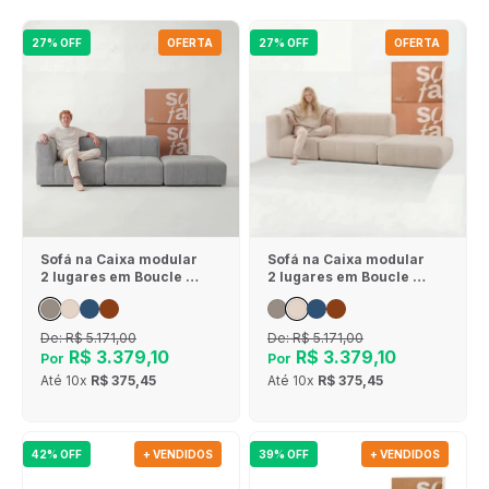
27% OFF
OFERTA
27% OFF
OFERTA
Sofá na Caixa modular
Sofá na Caixa modular
2 lugares em Boucle - 1
2 lugares em Boucle - 1
Braço com Apoio de pé
Braço com Apoio de pé
- Cinza
- Linho
De:
R$ 5.171,00
De:
R$ 5.171,00
R$ 3.379,10
R$ 3.379,10
Por
Por
Até
10x
R$ 375,45
Até
10x
R$ 375,45
42% OFF
+ VENDIDOS
39% OFF
+ VENDIDOS