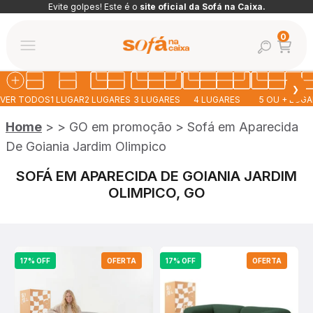
Pular para o conteúdo
Evite golpes! Este é o
site oficial da Sofá na Caixa.
Abrir car
0
Abrir pesquis
Abrir menu de navegação
Sofá na Caixa
❯
VER TODOS
1 LUGAR
2 LUGARES
3 LUGARES
4 LUGARES
5 OU + LUG
Home
>
>
GO em promoção
>
Sofá em Aparecida
De Goiania Jardim Olimpico
SOFÁ EM APARECIDA DE GOIANIA JARDIM
OLIMPICO, GO
17% OFF
OFERTA
17% OFF
OFERTA