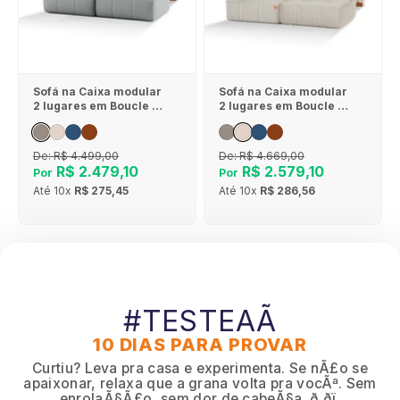
Sofá na Caixa modular
Sofá na Caixa modular
2 lugares em Boucle -
2 lugares em Boucle - 1
Sem braço - Cinza
Braço - Linho
De:
R$ 4.499,00
De:
R$ 4.669,00
R$ 2.479,10
R$ 2.579,10
Por
Por
Até
10x
R$ 275,45
Até
10x
R$ 286,56
#TESTEAÃ
10 DIAS PARA PROVAR
Curtiu? Leva pra casa e experimenta. Se nÃ£o se
apaixonar, relaxa que a grana volta pra vocÃª. Sem
enrolaÃ§Ã£o, sem dor de cabeÃ§a. ð ðï¸