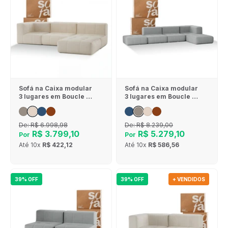
Sofá na Caixa modular
Sofá na Caixa modular
3 lugares em Boucle - 1
3 lugares em Boucle - 1
Braço com Chaise -
Braço com 2 Chaises -
Linho
Cinza
De:
R$ 6.998,98
De:
R$ 8.239,00
R$ 3.799,10
R$ 5.279,10
Por
Por
Até
10x
R$ 422,12
Até
10x
R$ 586,56
39% OFF
39% OFF
+ VENDIDOS