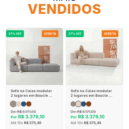
VENDIDOS
27% OFF
OFERTA
27% OFF
OFERTA
Sofá na Caixa modular
Sofá na Caixa modular
2 lugares em Boucle - 1
2 lugares em Boucle - 1
Braço com Apoio de pé
Braço com Apoio de pé
- Cinza
- Linho
De:
R$ 5.171,00
De:
R$ 5.171,00
R$ 3.379,10
R$ 3.379,10
Por
Por
Até
10x
R$ 375,45
Até
10x
R$ 375,45