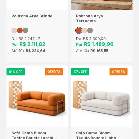
Poltrona Arya Brinde
Poltrona Arya
Terracota
De:
R$ 2.247,47
De:
R$ 4.300,00
R$ 2.111,82
R$ 1.489,96
Por
Por
Até
10x
R$ 234,64
Até
10x
R$ 165,55
61% OFF
OFERTA
17% OFF
OFERTA
Sofá Cama Bloom
Sofá Cama Bloom
Tecido Boucle Laranja
Tecido Boucle Linho -