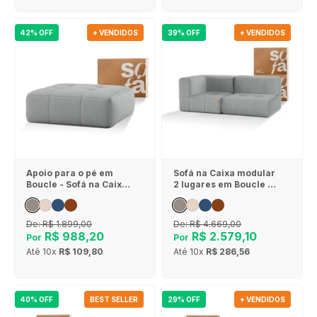
42% OFF
+ VENDIDOS
39% OFF
+ VENDIDOS
Apoio para o pé em
Sofá na Caixa modular
Boucle - Sofá na Caixa
2 lugares em Boucle - 1
- Cinza
Braço - Cinza
De:
R$ 1.899,00
De:
R$ 4.669,00
R$ 988,20
R$ 2.579,10
Por
Por
Até
10x
R$ 109,80
Até
10x
R$ 286,56
40% OFF
BEST SELLER
29% OFF
+ VENDIDOS