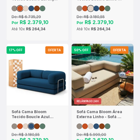
- Sofá na Caixa
Sofá na Caixa
De:
R$ 6.735,29
De:
R$ 3.180,55
R$ 2.379,10
R$ 2.379,10
Por
Por
Até
10x
R$ 264,34
Até
10x
R$ 264,34
17% OFF
OFERTA
50% OFF
OFERTA
RELÂMPAGO 24H
Sofá Cama Bloom
Sofá Cama Bloom Área
Tecido Boucle Azul
Externa Linho - Sofá na
Marinho - Sofá na
Caixa
Caixa
De:
R$ 3.180,55
De:
R$ 5.999,00