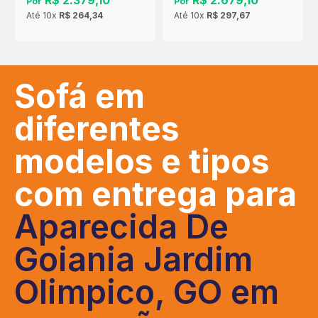
R$ 2.379,10
R$ 2.679,10
Por
Por
Até
10x
R$ 264,34
Até
10x
R$ 297,67
Sofá em
diferentes
modelos e tipos
com entrega para
Aparecida De
Goiania Jardim
Olimpico, GO em