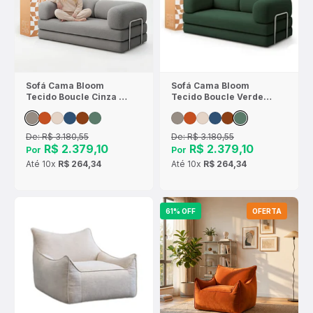
Sofá Cama Bloom
Sofá Cama Bloom
Tecido Boucle Cinza -
Tecido Boucle Verde
Sofá na Caixa
Musgo - Sofá na Caixa
De:
R$ 3.180,55
De:
R$ 3.180,55
R$ 2.379,10
R$ 2.379,10
Por
Por
Até
10x
R$ 264,34
Até
10x
R$ 264,34
61% OFF
OFERTA