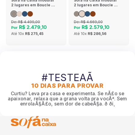
Sofá na Caixa modular
Sofá na Caixa modular
2 lugares em Boucle -
2 lugares em Boucle - 1
Sem braço - Cinza
Braço - Linho
De:
R$ 4.499,00
De:
R$ 4.669,00
R$ 2.479,10
R$ 2.579,10
Por
Por
Até
10x
R$ 275,45
Até
10x
R$ 286,56
#TESTEAÃ
10 DIAS PARA PROVAR
Curtiu? Leva pra casa e experimenta. Se nÃ£o se
apaixonar, relaxa que a grana volta pra vocÃª. Sem
enrolaÃ§Ã£o, sem dor de cabeÃ§a. ð ðï¸