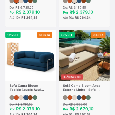
De:
R$ 6.735,29
De:
R$ 3.180,55
R$ 2.379,10
R$ 2.379,10
Por
Por
Até
10x
R$ 264,34
Até
10x
R$ 264,34
17% OFF
OFERTA
50% OFF
OFERTA
RELÂMPAGO 24H
Sofá Cama Bloom
Sofá Cama Bloom Área
Tecido Boucle Azul
Externa Linho - Sofá na
Marinho - Sofá na
Caixa
Caixa
De:
R$ 3.180,55
De:
R$ 5.999,00
R$ 2.379,10
R$ 2.679,10
Por
Por
Até
10x
R$ 264,34
Até
10x
R$ 297,67