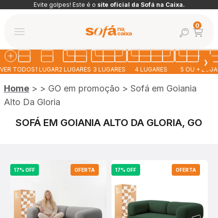
Pular para o conteúdo
Evite golpes! Este é o
site oficial da Sofá na Caixa.
Abrir car
0
Abrir pesquis
Abrir menu de navegação
Sofá na Caixa
❯
VER TODOS
1 LUGAR
2 LUGARES
3 LUGARES
4 LUGARES
5 OU + LUG
Home
>
>
GO em promoção
>
Sofá em Goiania
Alto Da Gloria
SOFÁ EM GOIANIA ALTO DA GLORIA, GO
17% OFF
OFERTA
17% OFF
OFERTA