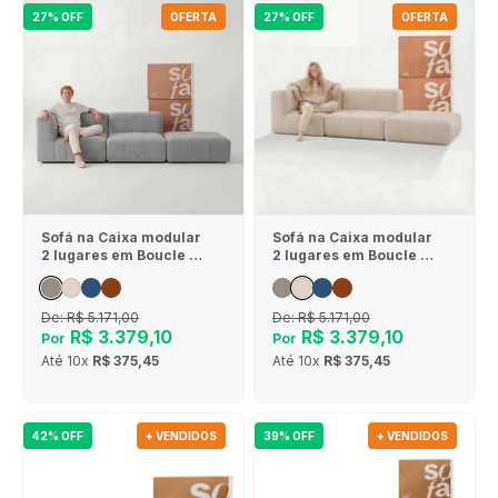
27% OFF
OFERTA
27% OFF
OFERTA
Sofá na Caixa modular
Sofá na Caixa modular
2 lugares em Boucle - 1
2 lugares em Boucle - 1
Braço com Apoio de pé
Braço com Apoio de pé
- Cinza
- Linho
De:
R$ 5.171,00
De:
R$ 5.171,00
R$ 3.379,10
R$ 3.379,10
Por
Por
Até
10x
R$ 375,45
Até
10x
R$ 375,45
42% OFF
+ VENDIDOS
39% OFF
+ VENDIDOS