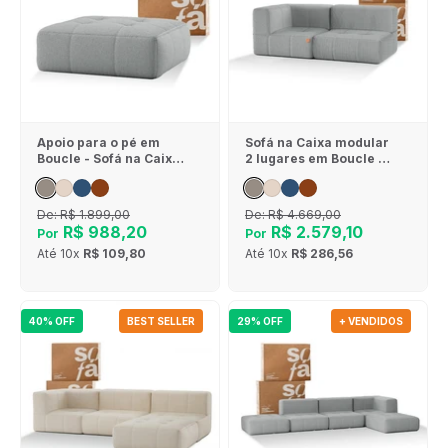
Apoio para o pé em
Sofá na Caixa modular
Boucle - Sofá na Caixa
2 lugares em Boucle - 1
- Cinza
Braço - Cinza
De:
R$ 1.899,00
De:
R$ 4.669,00
R$ 988,20
R$ 2.579,10
Por
Por
Até
10x
R$ 109,80
Até
10x
R$ 286,56
40% OFF
BEST SELLER
29% OFF
+ VENDIDOS