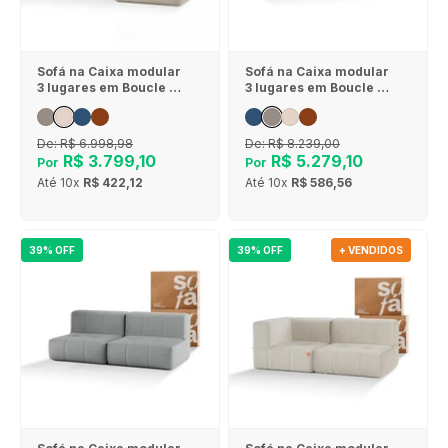
Sofá na Caixa modular
Sofá na Caixa modular
3 lugares em Boucle - 1
3 lugares em Boucle - 1
Braço com Chaise -
Braço com 2 Chaises -
Linho
Cinza
De:
R$ 6.998,98
De:
R$ 8.239,00
R$ 3.799,10
R$ 5.279,10
Por
Por
Até
10x
R$ 422,12
Até
10x
R$ 586,56
39% OFF
39% OFF
+ VENDIDOS