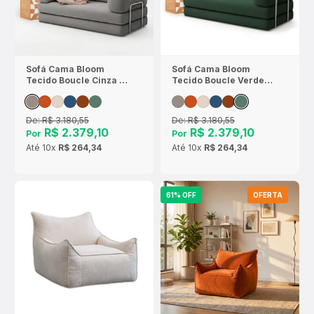
Sofá Cama Bloom
Sofá Cama Bloom
Tecido Boucle Cinza -
Tecido Boucle Verde
Sofá na Caixa
Musgo - Sofá na Caixa
De:
R$ 3.180,55
De:
R$ 3.180,55
R$ 2.379,10
R$ 2.379,10
Por
Por
Até
10x
R$ 264,34
Até
10x
R$ 264,34
61% OFF
OFERTA