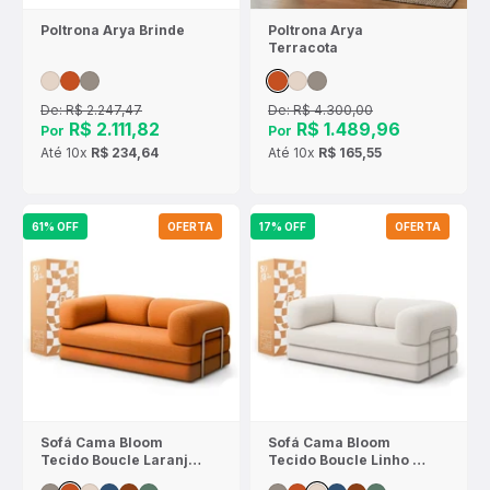
Poltrona Arya Brinde
Poltrona Arya
Terracota
De:
R$ 2.247,47
De:
R$ 4.300,00
R$ 2.111,82
R$ 1.489,96
Por
Por
Até
10x
R$ 234,64
Até
10x
R$ 165,55
61% OFF
OFERTA
17% OFF
OFERTA
Sofá Cama Bloom
Sofá Cama Bloom
Tecido Boucle Laranja
Tecido Boucle Linho -
- Sofá na Caixa
Sofá na Caixa