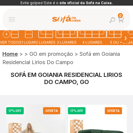
Pular para o conteúdo
Evite golpes! Este é o
site oficial da Sofá na Caixa.
Abrir car
0
Abrir pesquis
Abrir menu de navegação
Sofá na Caixa
❯
VER TODOS
1 LUGAR
2 LUGARES
3 LUGARES
4 LUGARES
5 OU + LUG
Home
>
>
GO em promoção
>
Sofá em Goiania
Residencial Lirios Do Campo
SOFÁ EM GOIANIA RESIDENCIAL LIRIOS
DO CAMPO, GO
17% OFF
OFERTA
17% OFF
OFERTA