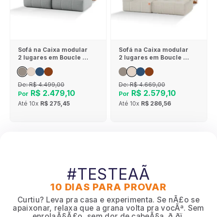
Sofá na Caixa modular
Sofá na Caixa modular
2 lugares em Boucle -
2 lugares em Boucle - 1
Sem braço - Cinza
Braço - Linho
De:
R$ 4.499,00
De:
R$ 4.669,00
R$ 2.479,10
R$ 2.579,10
Por
Por
Até
10x
R$ 275,45
Até
10x
R$ 286,56
#TESTEAÃ
10 DIAS PARA PROVAR
Curtiu? Leva pra casa e experimenta. Se nÃ£o se
apaixonar, relaxa que a grana volta pra vocÃª. Sem
enrolaÃ§Ã£o, sem dor de cabeÃ§a. ð ðï¸