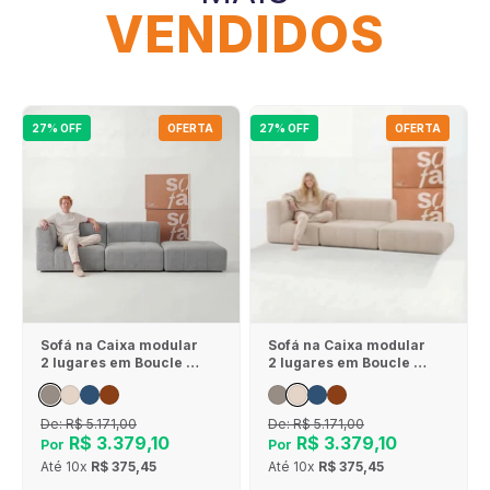
VENDIDOS
27% OFF
OFERTA
27% OFF
OFERTA
Sofá na Caixa modular
Sofá na Caixa modular
2 lugares em Boucle - 1
2 lugares em Boucle - 1
Braço com Apoio de pé
Braço com Apoio de pé
- Cinza
- Linho
De:
R$ 5.171,00
De:
R$ 5.171,00
R$ 3.379,10
R$ 3.379,10
Por
Por
Até
10x
R$ 375,45
Até
10x
R$ 375,45