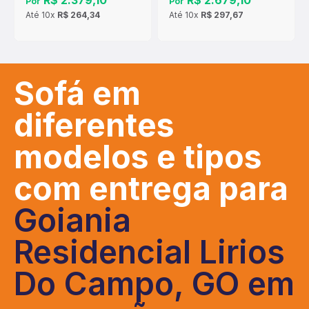
R$ 2.379,10
R$ 2.679,10
Por
Por
Até
10x
R$ 264,34
Até
10x
R$ 297,67
Sofá em
diferentes
modelos e tipos
com entrega para
Goiania
Residencial Lirios
Do Campo, GO em