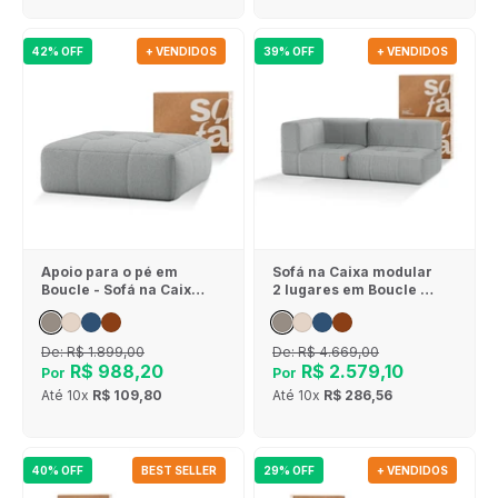
42% OFF
+ VENDIDOS
39% OFF
+ VENDIDOS
Apoio para o pé em
Sofá na Caixa modular
Boucle - Sofá na Caixa
2 lugares em Boucle - 1
- Cinza
Braço - Cinza
De:
R$ 1.899,00
De:
R$ 4.669,00
R$ 988,20
R$ 2.579,10
Por
Por
Até
10x
R$ 109,80
Até
10x
R$ 286,56
40% OFF
BEST SELLER
29% OFF
+ VENDIDOS