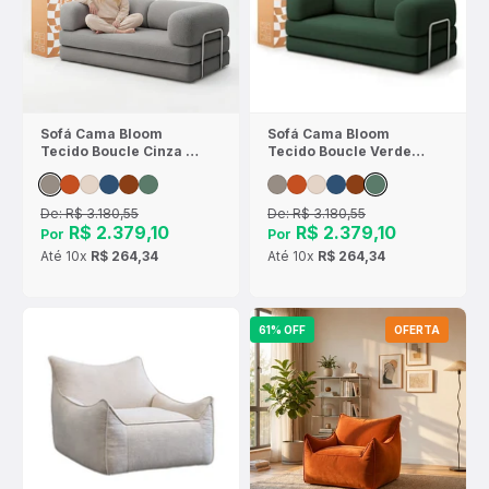
Sofá Cama Bloom
Sofá Cama Bloom
Tecido Boucle Cinza -
Tecido Boucle Verde
Sofá na Caixa
Musgo - Sofá na Caixa
De:
R$ 3.180,55
De:
R$ 3.180,55
R$ 2.379,10
R$ 2.379,10
Por
Por
Até
10x
R$ 264,34
Até
10x
R$ 264,34
61% OFF
OFERTA