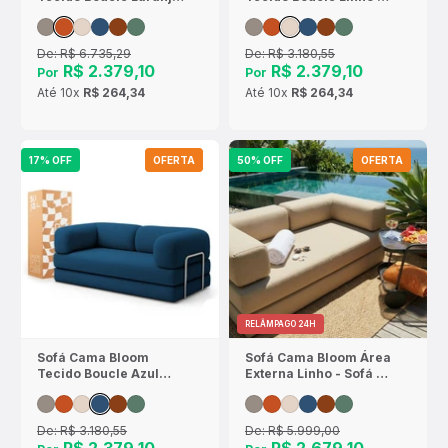
- Sofá na Caixa
Sofá na Caixa
De:
R$ 6.735,29
De:
R$ 3.180,55
R$ 2.379,10
R$ 2.379,10
Por
Por
Até
10x
R$ 264,34
Até
10x
R$ 264,34
17% OFF
OFERTA
50% OFF
OFERTA
RELÂMPAGO 24H
Sofá Cama Bloom
Sofá Cama Bloom Área
Tecido Boucle Azul
Externa Linho - Sofá na
Marinho - Sofá na
Caixa
Caixa
De:
R$ 3.180,55
De:
R$ 5.999,00