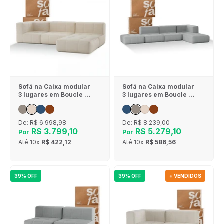
Sofá na Caixa modular
Sofá na Caixa modular
3 lugares em Boucle - 1
3 lugares em Boucle - 1
Braço com Chaise -
Braço com 2 Chaises -
Linho
Cinza
De:
R$ 6.998,98
De:
R$ 8.239,00
R$ 3.799,10
R$ 5.279,10
Por
Por
Até
10x
R$ 422,12
Até
10x
R$ 586,56
39% OFF
39% OFF
+ VENDIDOS