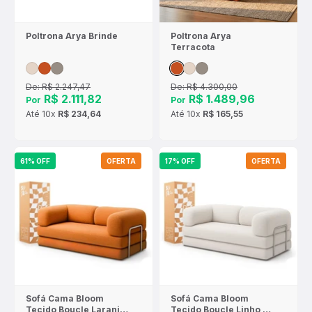
Poltrona Arya Brinde
Poltrona Arya
Terracota
De:
R$ 2.247,47
De:
R$ 4.300,00
R$ 2.111,82
R$ 1.489,96
Por
Por
Até
10x
R$ 234,64
Até
10x
R$ 165,55
61% OFF
OFERTA
17% OFF
OFERTA
Sofá Cama Bloom
Sofá Cama Bloom
Tecido Boucle Laranja
Tecido Boucle Linho -