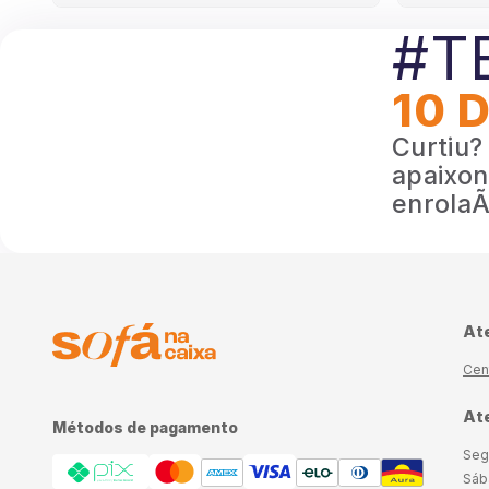
#T
10 
Curtiu?
apaixon
enrolaÃ§
At
Cen
Ate
Métodos de pagamento
Seg
Sáb