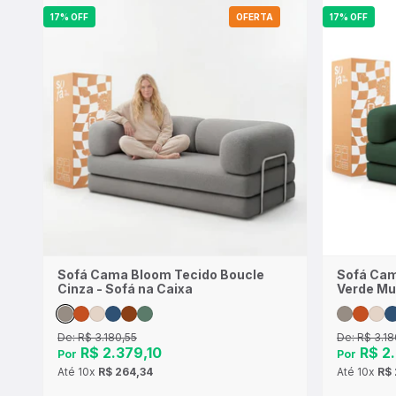
17% OFF
OFERTA
17% OFF
Sofá Cama Bloom Tecido Boucle
Sofá Cam
Cinza - Sofá na Caixa
Verde Mu
De:
R$ 3.180,55
De:
R$ 3.18
R$ 2.379,10
R$ 2.
Por
Por
Até
10x
R$ 264,34
Até
10x
R$ 