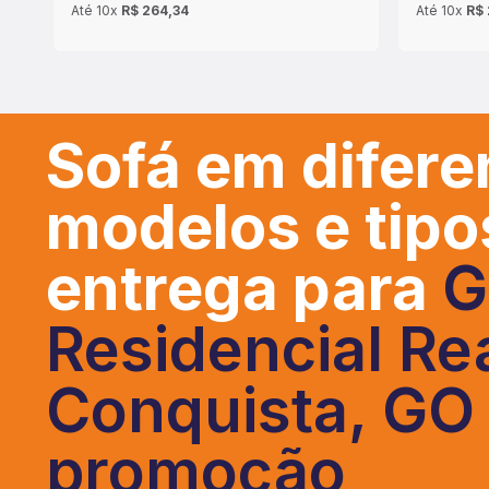
Até
10x
R$ 264,34
Até
10x
R$ 
Sofá em difere
modelos e tip
entrega para
G
Residencial Re
Conquista, GO
promoção