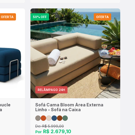
OFERTA
50% OFF
OFERTA
RELÂMPAGO 24H
oucle
Sofá Cama Bloom Área Externa
a
Linho - Sofá na Caixa
De:
R$ 5.999,00
R$ 2.679,10
Por