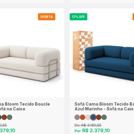
OFERTA
17% OFF
a Bloom Tecido Boucle
Sofá Cama Bloom Tecido B
ofá na Caixa
Azul Marinho - Sofá na Caix
0,55
De:
R$ 3.180,55
379,10
R$ 2.379,10
Por