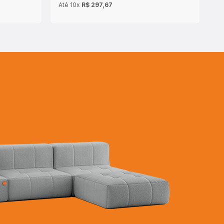
Até
10x
R$ 297,67