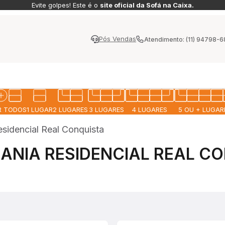
Evite golpes! Este é o
site oficial da Sofá na Caixa.
Pós Vendas
Atendimento: (11) 94798-
MAIS CONFORTO
R TODOS
1 LUGAR
2 LUGARES
3 LUGARES
4 LUGARES
5 OU + LUGAR
sidencial Real Conquista
FÁ
POLTRONAS
SOFÁ MODULAR
SOFÁ MODULAR
SOFÁ
PUFF
IZON
SIENNA
PELION
POLI-COURO
PET 
ANIA RESIDENCIAL REAL C