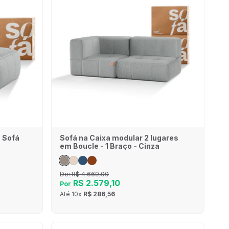
- Sofá
Sofá na Caixa modular 2 lugares
em Boucle - 1 Braço - Cinza
De:
R$ 4.669,00
R$ 2.579,10
Por
Até
10x
R$ 286,56