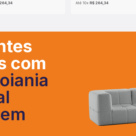
264,34
Até
10x
R$ 264,34
ntes
os com
oiania
al
 em