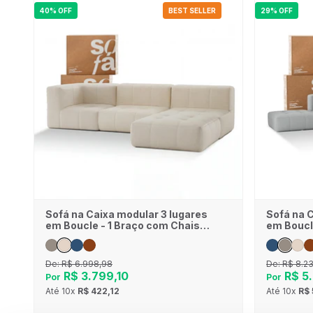
40% OFF
BEST SELLER
29% OFF
Sofá na Caixa modular 3 lugares
Sofá na 
em Boucle - 1 Braço com Chaise
em Boucl
- Linho
Chaises 
De:
R$ 6.998,98
De:
R$ 8.2
R$ 3.799,10
R$ 5.
Por
Por
Até
10x
R$ 422,12
Até
10x
R$ 