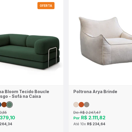
OFERTA
a Bloom Tecido Boucle
Poltrona Arya Brinde
sgo - Sofá na Caixa
0,55
De:
R$ 2.247,47
379,10
R$ 2.111,82
Por
264,34
Até
10x
R$ 234,64