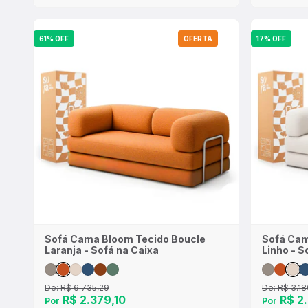
61% OFF
OFERTA
17% OFF
Sofá Cama Bloom Tecido Boucle
Sofá Cam
Laranja - Sofá na Caixa
Linho - S
De:
R$ 6.735,29
De:
R$ 3.18
R$ 2.379,10
R$ 2.
Por
Por