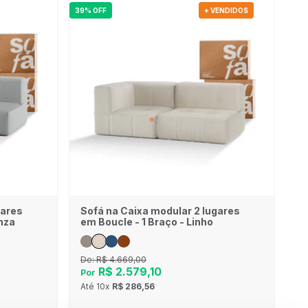
39% OFF
+ VENDIDOS
gares
Sofá na Caixa modular 2 lugares
nza
em Boucle - 1 Braço - Linho
De:
R$ 4.669,00
R$ 2.579,10
Por
Até
10x
R$ 286,56