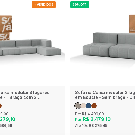
+ VENDIDOS
39% OFF
Caixa modular 3 lugares
Sofá na Caixa modular 2 lu
e - 1 Braço com 2
em Boucle - Sem braço - Ci
- Cinza
39,00
De:
R$ 4.499,00
279,10
R$ 2.479,10
Por
586,56
Até
10x
R$ 275,45