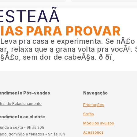
ESTEAÃ
DIAS PARA PROVAR
 Leva pra casa e experimenta. Se nÃ£o
ar, relaxa que a grana volta pra vocÃª.
Ã£o, sem dor de cabeÃ§a. ð ðï¸
endimento Pós-vendas
Navegação
tral de Relacionamento
Promoções
Sofás
ndimento ao cliente
Módulos avulsos
unda a sexta - 9h às 20h
Acessórios
ado, domingo e feriados - 9h às 18h