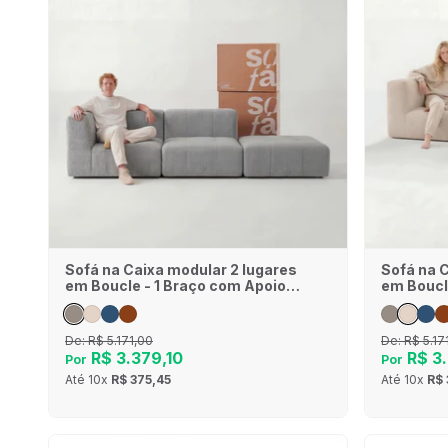
Sofá na Caixa modular 2 lugares
Sofá na 
em Boucle - 1 Braço com Apoio
em Boucl
de pé - Cinza
de pé - L
De:
R$ 5.171,00
De:
R$ 5.17
R$ 3.379,10
R$ 3.
Por
Por
Até
10x
R$ 375,45
Até
10x
R$ 