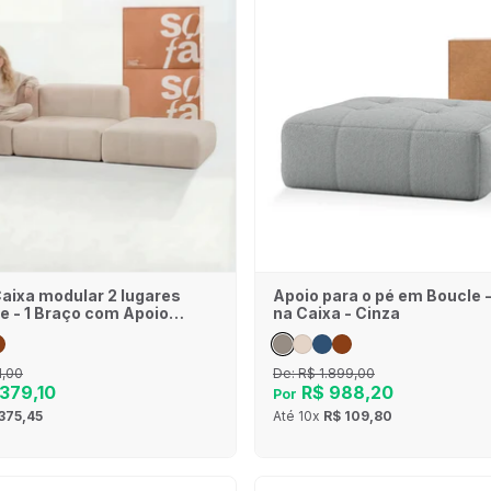
Caixa modular 2 lugares
Apoio para o pé em Boucle 
e - 1 Braço com Apoio
na Caixa - Cinza
inho
1,00
De:
R$ 1.899,00
379,10
R$ 988,20
Por
375,45
Até
10x
R$ 109,80