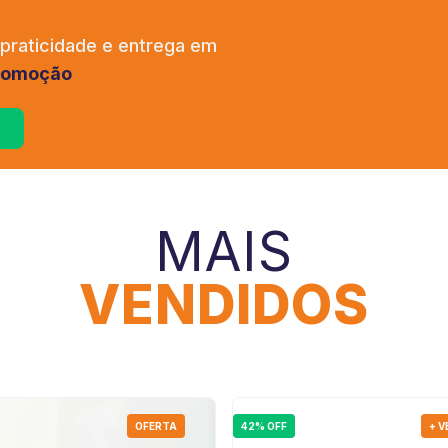
 praticidade e entrega em
promoção
MAIS
VENDIDOS
OFERTA
42% OFF
+ 