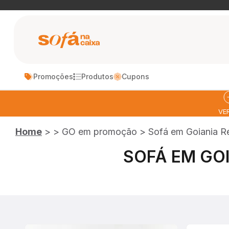
Pular para o conteúdo
Sofá na Caixa
Promoções
Produtos
Cupons
MAIS VENDIDOS
LANÇAMENTO
VE
Home
>
>
GO em promoção
>
Sofá em Goiania Re
SOFÁ
SOFÁ CAMA
SO
MODULAR
BLOOM
HOR
SOFÁ EM GOI