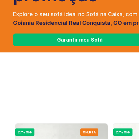
Explore o seu sofá ideal no Sofá na Caixa, com
Goiania Residencial Real Conquista, GO em 
Garantir meu Sofá
27% OFF
OFERTA
27% OFF