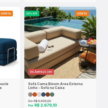
OFERTA
50% OFF
OFERTA
RELÂMPAGO 24H
oucle
Sofá Cama Bloom Área Externa
a
Linho - Sofá na Caixa
De:
R$ 5.999,00
R$ 2.679,10
Por