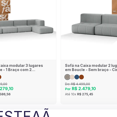
Caixa modular 3 lugares
Sofá na Caixa modular 2 lu
e - 1 Braço com 2
em Boucle - Sem braço - Ci
- Cinza
39,00
De:
R$ 4.499,00
279,10
R$ 2.479,10
Por
586,56
Até
10x
R$ 275,45
ESTEAÃ