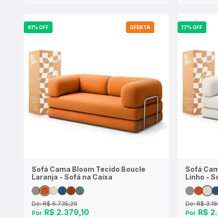
61% OFF
OFERTA
17% OFF
Sofá Cama Bloom Tecido Boucle
Sofá Cam
Laranja - Sofá na Caixa
Linho - S
De:
R$ 6.735,29
De:
R$ 3.18
R$ 2.379,10
R$ 2.
Por
Por