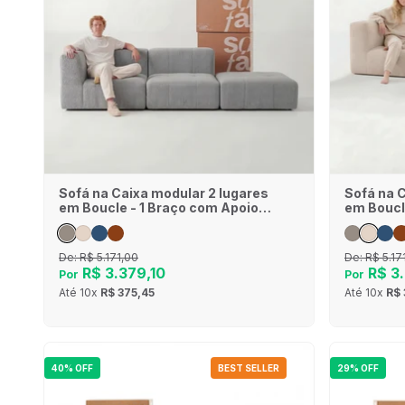
Sofá na Caixa modular 2 lugares
Sofá na 
em Boucle - 1 Braço com Apoio
em Boucl
de pé - Cinza
de pé - L
De:
R$ 5.171,00
De:
R$ 5.17
R$ 3.379,10
R$ 3.
Por
Por
Até
10x
R$ 375,45
Até
10x
R$ 
40% OFF
BEST SELLER
29% OFF