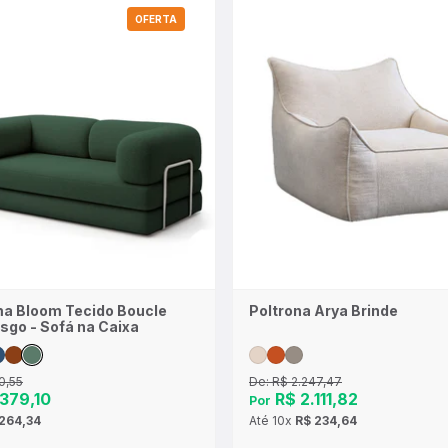
OFERTA
a Bloom Tecido Boucle
Poltrona Arya Brinde
sgo - Sofá na Caixa
0,55
De:
R$ 2.247,47
379,10
R$ 2.111,82
Por
264,34
Até
10x
R$ 234,64