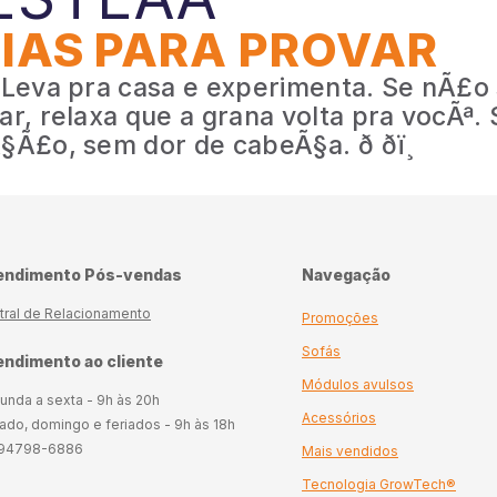
DIAS PARA PROVAR
 Leva pra casa e experimenta. Se nÃ£o
ar, relaxa que a grana volta pra vocÃª.
Ã£o, sem dor de cabeÃ§a. ð ðï¸
endimento Pós-vendas
Navegação
tral de Relacionamento
Promoções
Sofás
ndimento ao cliente
Módulos avulsos
unda a sexta - 9h às 20h
Acessórios
ado, domingo e feriados - 9h às 18h
) 94798-6886
Mais vendidos
Tecnologia GrowTech®