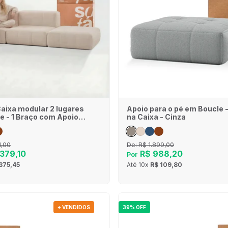
Caixa modular 2 lugares
Apoio para o pé em Boucle 
e - 1 Braço com Apoio
na Caixa - Cinza
inho
1,00
De:
R$ 1.899,00
379,10
R$ 988,20
Por
375,45
Até
10x
R$ 109,80
+ VENDIDOS
39% OFF