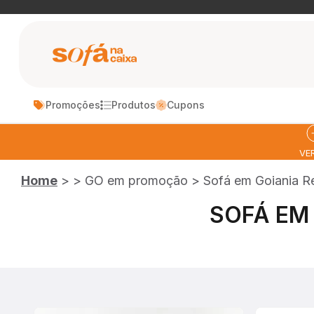
Pular para o conteúdo
Sofá na Caixa
Promoções
Produtos
Cupons
MAIS VENDIDOS
LANÇAMENTO
VE
Home
>
>
GO em promoção
>
Sofá em Goiania Re
SOFÁ
SOFÁ CAMA
SO
MODULAR
BLOOM
HOR
SOFÁ EM 