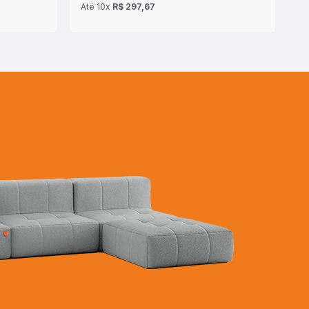
Até
10x
R$ 297,67