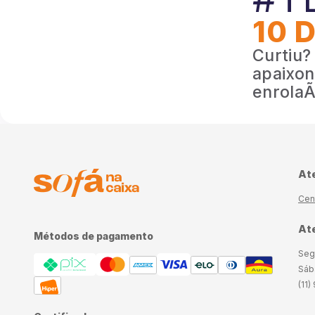
10 
Curtiu?
apaixon
enrolaÃ§
At
Cen
Ate
Métodos de pagamento
Seg
Sáb
(11