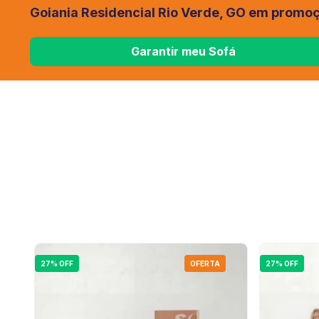
Goiania Residencial Rio Verde, GO em promo
Garantir meu Sofá
27% OFF
OFERTA
27% OFF