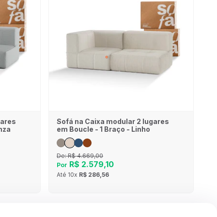
gares
Sofá na Caixa modular 2 lugares
nza
em Boucle - 1 Braço - Linho
De:
R$ 4.669,00
R$ 2.579,10
Por
Até
10x
R$ 286,56