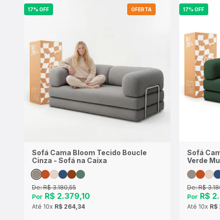
17% OFF
OFERTA
17% OFF
Sofá Cama Bloom Tecido Boucle
Sofá Cam
Cinza - Sofá na Caixa
Verde Mu
De:
R$ 3.180,55
De:
R$ 3.18
R$ 2.379,10
R$ 2.
Por
Por
Até
10x
R$ 264,34
Até
10x
R$ 