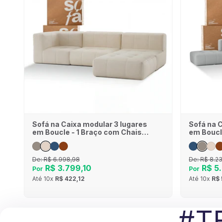
Sofá na Caixa modular 3 lugares
Sofá na 
em Boucle - 1 Braço com Chaise
em Boucl
- Linho
Chaises 
De:
R$ 6.998,98
De:
R$ 8.2
R$ 3.799,10
R$ 5.
Por
Por
Até
10x
R$ 422,12
Até
10x
R$ 
#T