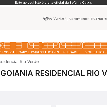
Evite golpes! Este é o
site oficial da Sofá na Caixa.
Pós Vendas
Atendimento: (11) 94798-
MAIS CONFORTO
R TODOS
1 LUGAR
2 LUGARES
3 LUGARES
4 LUGARES
5 OU + LUGAR
sidencial Rio Verde
FÁ
POLTRONAS
SOFÁ MODULAR
SOFÁ MODULAR
SOFÁ
PUFF
IZON
SIENNA
PELION
POLI-COURO
PET 
GOIANIA RESIDENCIAL RIO 