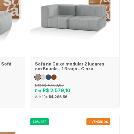
- Sofá
Sofá na Caixa modular 2 lugares
em Boucle - 1 Braço - Cinza
De:
R$ 4.669,00
R$ 2.579,10
Por
Até
10x
R$ 286,56
39% OFF
+ VENDIDOS