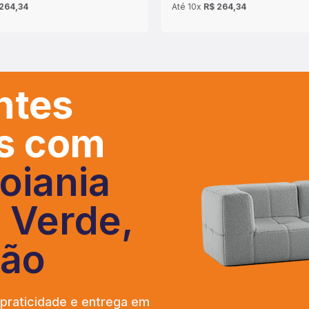
264,34
Até
10x
R$ 264,34
ntes
os com
oiania
o Verde,
ão
 praticidade e entrega em