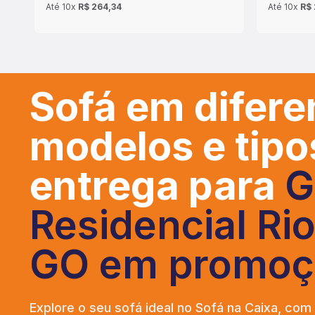
Até
10x
R$ 264,34
Até
10x
R$ 
Sofá em difere
modelos e tip
entrega para
G
Residencial Ri
GO em promoç
Explore o seu sofá ideal no Sofá na Caixa, com