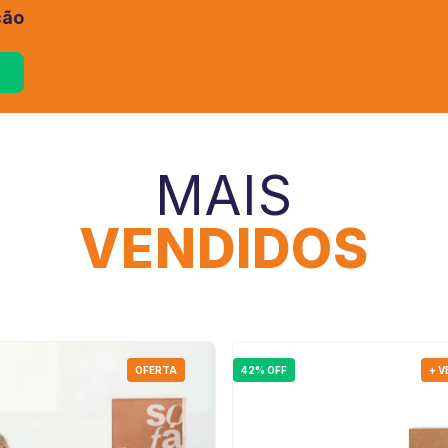
ção
MAIS
VENDIDOS
OFERTA
42% OFF
+ 