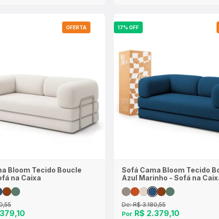
OFERTA
17% OFF
a Bloom Tecido Boucle
Sofá Cama Bloom Tecido B
ofá na Caixa
Azul Marinho - Sofá na Caix
0,55
De:
R$ 3.180,55
379,10
R$ 2.379,10
Por