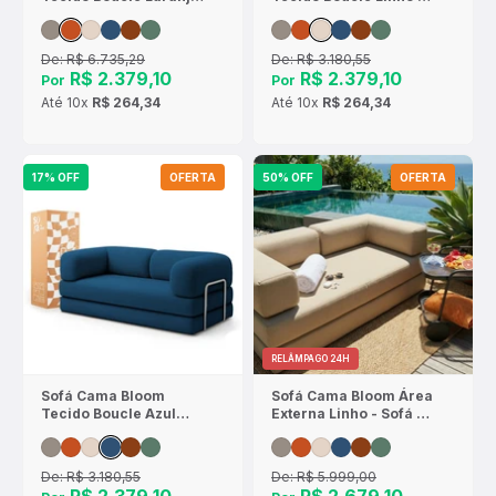
- Sofá na Caixa
Sofá na Caixa
De:
R$ 6.735,29
De:
R$ 3.180,55
R$ 2.379,10
R$ 2.379,10
Por
Por
Até
10x
R$ 264,34
Até
10x
R$ 264,34
17% OFF
OFERTA
50% OFF
OFERTA
RELÂMPAGO 24H
Sofá Cama Bloom
Sofá Cama Bloom Área
Tecido Boucle Azul
Externa Linho - Sofá na
Marinho - Sofá na
Caixa
Caixa
De:
R$ 3.180,55
De:
R$ 5.999,00