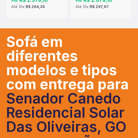
R$ 2.379,10
R$ 2.679,10
Por
Por
Até
10x
R$ 264,34
Até
10x
R$ 297,67
Sofá em
diferentes
modelos e tipos
com entrega para
Senador Canedo
Residencial Solar
Das Oliveiras, GO