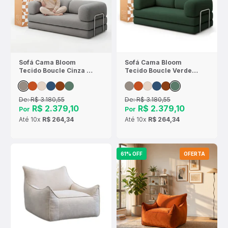
Sofá Cama Bloom
Sofá Cama Bloom
Tecido Boucle Cinza -
Tecido Boucle Verde
Sofá na Caixa
Musgo - Sofá na Caixa
De:
R$ 3.180,55
De:
R$ 3.180,55
R$ 2.379,10
R$ 2.379,10
Por
Por
Até
10x
R$ 264,34
Até
10x
R$ 264,34
61% OFF
OFERTA