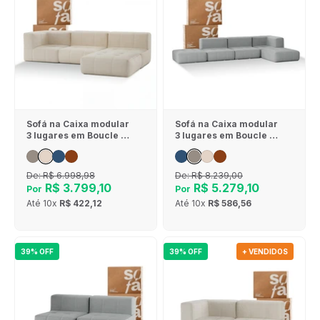
Sofá na Caixa modular
Sofá na Caixa modular
3 lugares em Boucle - 1
3 lugares em Boucle - 1
Braço com Chaise -
Braço com 2 Chaises -
Linho
Cinza
De:
R$ 6.998,98
De:
R$ 8.239,00
R$ 3.799,10
R$ 5.279,10
Por
Por
Até
10x
R$ 422,12
Até
10x
R$ 586,56
39% OFF
39% OFF
+ VENDIDOS