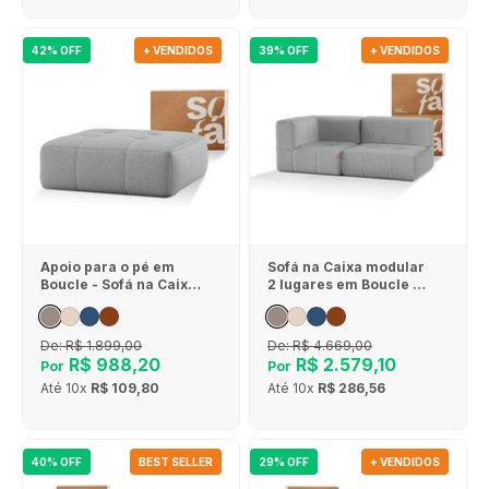
42% OFF
+ VENDIDOS
39% OFF
+ VENDIDOS
Apoio para o pé em
Sofá na Caixa modular
Boucle - Sofá na Caixa
2 lugares em Boucle - 1
- Cinza
Braço - Cinza
De:
R$ 1.899,00
De:
R$ 4.669,00
R$ 988,20
R$ 2.579,10
Por
Por
Até
10x
R$ 109,80
Até
10x
R$ 286,56
40% OFF
BEST SELLER
29% OFF
+ VENDIDOS