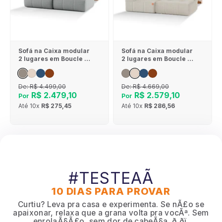
Sofá na Caixa modular
Sofá na Caixa modular
2 lugares em Boucle -
2 lugares em Boucle - 1
Sem braço - Cinza
Braço - Linho
De:
R$ 4.499,00
De:
R$ 4.669,00
R$ 2.479,10
R$ 2.579,10
Por
Por
Até
10x
R$ 275,45
Até
10x
R$ 286,56
#TESTEAÃ
10 DIAS PARA PROVAR
Curtiu? Leva pra casa e experimenta. Se nÃ£o se
apaixonar, relaxa que a grana volta pra vocÃª. Sem
enrolaÃ§Ã£o, sem dor de cabeÃ§a. ð ðï¸