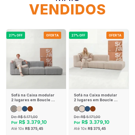
VENDIDOS
27% OFF
OFERTA
27% OFF
OFERTA
Sofá na Caixa modular
Sofá na Caixa modular
2 lugares em Boucle - 1
2 lugares em Boucle - 1
Braço com Apoio de pé
Braço com Apoio de pé
- Cinza
- Linho
De:
R$ 5.171,00
De:
R$ 5.171,00
R$ 3.379,10
R$ 3.379,10
Por
Por
Até
10x
R$ 375,45
Até
10x
R$ 375,45