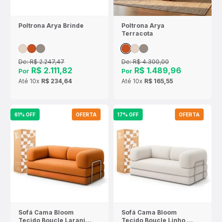
Poltrona Arya Brinde
Poltrona Arya
Terracota
De:
R$ 2.247,47
De:
R$ 4.300,00
R$ 2.111,82
R$ 1.489,96
Por
Por
Até
10x
R$ 234,64
Até
10x
R$ 165,55
61% OFF
OFERTA
17% OFF
OFERTA
Sofá Cama Bloom
Sofá Cama Bloom
Tecido Boucle Laranja
Tecido Boucle Linho -