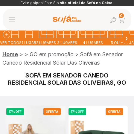
Pular para o conteúdo
Evite golpes! Este é o
site oficial da Sofá na Caixa.
Abrir car
0
Abrir pesquis
Abrir menu de navegação
Sofá na Caixa
❯
VER TODOS
1 LUGAR
2 LUGARES
3 LUGARES
4 LUGARES
5 OU + LUG
Home
>
>
GO em promoção
>
Sofá em Senador
Canedo Residencial Solar Das Oliveiras
SOFÁ EM SENADOR CANEDO
RESIDENCIAL SOLAR DAS OLIVEIRAS, GO
17% OFF
OFERTA
17% OFF
OFERTA