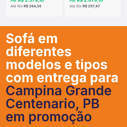
R$ 2.379,10
R$ 2.679,10
Por
Por
Até
10x
R$ 264,34
Até
10x
R$ 297,67
Sofá em
diferentes
modelos e tipos
com entrega para
Campina Grande
Centenario, PB
em promoção