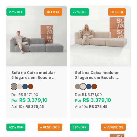
27% OFF
OFERTA
27% OFF
OFERTA
Sofá na Caixa modular
Sofá na Caixa modular
2 lugares em Boucle - 1
2 lugares em Boucle - 1
Braço com Apoio de pé
Braço com Apoio de pé
- Cinza
- Linho
De:
R$ 5.171,00
De:
R$ 5.171,00
R$ 3.379,10
R$ 3.379,10
Por
Por
Até
10x
R$ 375,45
Até
10x
R$ 375,45
42% OFF
+ VENDIDOS
39% OFF
+ VENDIDOS