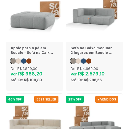
Apoio para o pé em
Sofá na Caixa modular
Boucle - Sofá na Caixa
2 lugares em Boucle - 1
- Cinza
Braço - Cinza
De:
R$ 1.899,00
De:
R$ 4.669,00
R$ 988,20
R$ 2.579,10
Por
Por
Até
10x
R$ 109,80
Até
10x
R$ 286,56
40% OFF
BEST SELLER
29% OFF
+ VENDIDOS