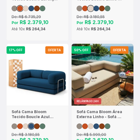
- Sofá na Caixa
Sofá na Caixa
De:
R$ 6.735,29
De:
R$ 3.180,55
R$ 2.379,10
R$ 2.379,10
Por
Por
Até
10x
R$ 264,34
Até
10x
R$ 264,34
17% OFF
OFERTA
50% OFF
OFERTA
RELÂMPAGO 24H
Sofá Cama Bloom
Sofá Cama Bloom Área
Tecido Boucle Azul
Externa Linho - Sofá na
Marinho - Sofá na
Caixa
Caixa
De:
R$ 3.180,55
De:
R$ 5.999,00