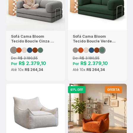
Sofá Cama Bloom
Sofá Cama Bloom
Tecido Boucle Cinza -
Tecido Boucle Verde
Sofá na Caixa
Musgo - Sofá na Caixa
De:
R$ 3.180,55
De:
R$ 3.180,55
R$ 2.379,10
R$ 2.379,10
Por
Por
Até
10x
R$ 264,34
Até
10x
R$ 264,34
61% OFF
OFERTA