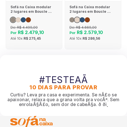
Sofá na Caixa modular
Sofá na Caixa modular
2 lugares em Boucle -
2 lugares em Boucle - 1
Sem braço - Cinza
Braço - Linho
De:
R$ 4.499,00
De:
R$ 4.669,00
R$ 2.479,10
R$ 2.579,10
Por
Por
Até
10x
R$ 275,45
Até
10x
R$ 286,56
#TESTEAÃ
10 DIAS PARA PROVAR
Curtiu? Leva pra casa e experimenta. Se nÃ£o se
apaixonar, relaxa que a grana volta pra vocÃª. Sem
enrolaÃ§Ã£o, sem dor de cabeÃ§a. ð ðï¸