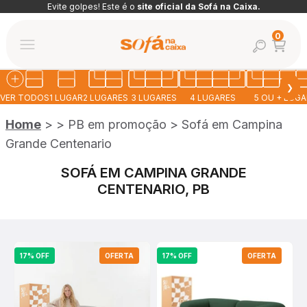
Pular para o conteúdo
Evite golpes! Este é o
site oficial da Sofá na Caixa.
Abrir car
0
Abrir pesquis
Abrir menu de navegação
Sofá na Caixa
❯
VER TODOS
1 LUGAR
2 LUGARES
3 LUGARES
4 LUGARES
5 OU + LUG
Home
>
>
PB em promoção
>
Sofá em Campina
Grande Centenario
SOFÁ EM CAMPINA GRANDE
CENTENARIO, PB
17% OFF
OFERTA
17% OFF
OFERTA