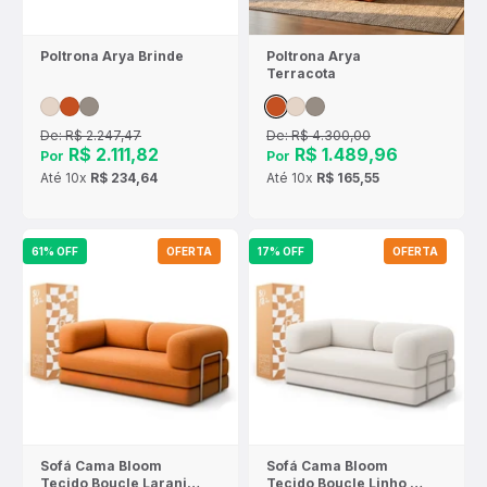
Poltrona Arya Brinde
Poltrona Arya
Terracota
De:
R$ 2.247,47
De:
R$ 4.300,00
R$ 2.111,82
R$ 1.489,96
Por
Por
Até
10x
R$ 234,64
Até
10x
R$ 165,55
61% OFF
OFERTA
17% OFF
OFERTA
Sofá Cama Bloom
Sofá Cama Bloom
Tecido Boucle Laranja
Tecido Boucle Linho -