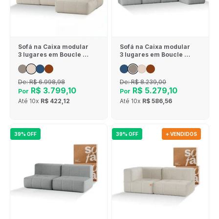
Sofá na Caixa modular
Sofá na Caixa modular
3 lugares em Boucle - 1
3 lugares em Boucle - 1
Braço com Chaise -
Braço com 2 Chaises -
Linho
Cinza
De:
R$ 6.998,98
De:
R$ 8.239,00
R$ 3.799,10
R$ 5.279,10
Por
Por
Até
10x
R$ 422,12
Até
10x
R$ 586,56
39% OFF
39% OFF
+ VENDIDOS