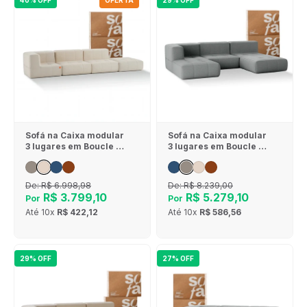
40% OFF
OFERTA
29% OFF
Sofá na Caixa modular
Sofá na Caixa modular
3 lugares em Boucle - 1
3 lugares em Boucle - 1
Braço com Chaise -
Braço com 2 Chaises -
Linho
Cinza
De:
R$ 6.998,98
De:
R$ 8.239,00
R$ 3.799,10
R$ 5.279,10
Por
Por
Até
10x
R$ 422,12
Até
10x
R$ 586,56
29% OFF
27% OFF