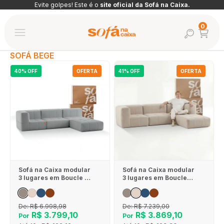
Pular para o conteúdo
Evite golpes! Este é o
site oficial da Sofá na Caixa.
Abrir car
0
Abrir pesquis
Abrir menu de navegação
Sofá na Caixa
SOFÁ BEGE
40% OFF
OFERTA
41% OFF
OFERTA
Sofá na Caixa modular
Sofá na Caixa modular
3 lugares em Boucle - 1
3 lugares em Boucle
Braço com Chaise -
com Apoio de pé -
Cinza
Linho
De:
R$ 6.998,98
De:
R$ 7.239,00
R$ 3.799,10
R$ 3.869,10
Por
Por