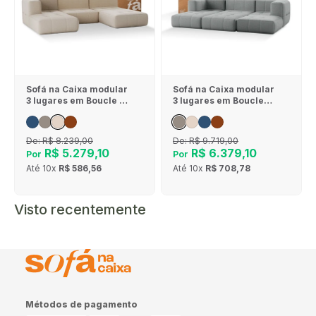
Sofá na Caixa modular
Sofá na Caixa modular
3 lugares em Boucle - 1
3 lugares em Boucle
Braço com 2 Chaises -
com 3 Chaises - Cinza
Linho
De:
R$ 8.239,00
De:
R$ 9.719,00
R$ 5.279,10
R$ 6.379,10
Por
Por
Até
10x
R$ 586,56
Até
10x
R$ 708,78
Visto recentemente
Métodos de pagamento